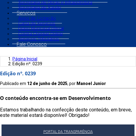
Secretaria de Obras e Infraestrutura
Secretaria de Saúde
Serviços
Aviso de Licitação
Carta de Serviços
Diário Municipal Oficial
Contra Cheque Online
Serviços Tributários
Fale Conosco
Página Inicial
Edição nº. 0239
Edição nº. 0239
Publicado em
12 de junho de 2025
, por
Manoel Junior
O conteúdo encontra-se em Desenvolvimento
Estamos trabalhando na confecção deste conteúdo, em breve,
este material estará disponível! Obrigado!
PORTAL DA TRANSPARÊNCIA