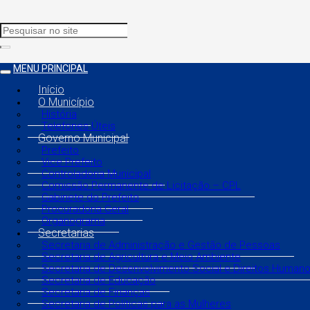
MENU PRINCIPAL
Início
O Município
História
Telefones Úteis
Governo Municipal
Prefeito
Vice Prefeito
Controladoria Municipal
Comissão Permanente de Licitação – CPL
Gabinete do Prefeito
Procuradoria Geral
Organograma
Secretarias
Secretaria de Administração e Gestão de Pessoas
Secretaria de Agricultura e Meio Ambiente
Secretaria de Desenvolvimento Social e Direitos Human
Secretaria de Educação
Secretaria de Finanças
Secretaria de Políticas para as Mulheres