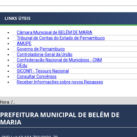
LINKS ÚTEIS
Câmara Municipal de BELÉM DE MARIA
Tribunal de Contas do Estado de Pernambuco
AMUPE
Governo de Pernambuco
Controladoria-Geral da União
Confederação Nacional de Municípios - CNM
QEdu
SICONFI - Tesouro Nacional
Consultar Convênios
Receber Informações sobre novos Repasses
Hora:
/
,
PREFEITURA MUNICIPAL DE BELÉM DE
MARIA