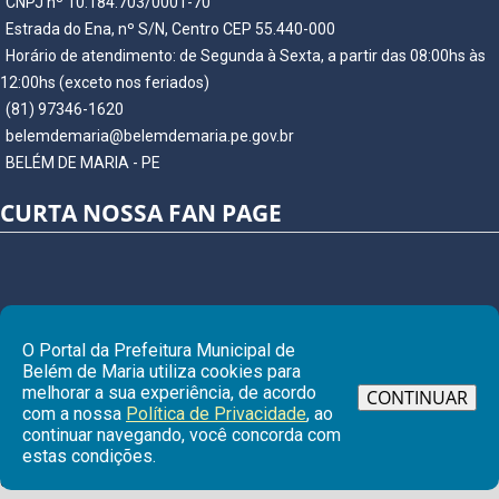
CNPJ nº 10.184.703/0001-70
Estrada do Ena, nº S/N, Centro CEP 55.440-000
Horário de atendimento: de Segunda à Sexta, a partir das 08:00hs às
12:00hs (exceto nos feriados)
(81) 97346-1620
belemdemaria@belemdemaria.pe.gov.br
BELÉM DE MARIA - PE
CURTA NOSSA FAN PAGE
O Portal da Prefeitura Municipal de
Belém de Maria utiliza cookies para
melhorar a sua experiência, de acordo
CONTINUAR
com a nossa
Política de Privacidade
, ao
continuar navegando, você concorda com
Ir para
estas condições.
© Copyright 2026 Prefeitura Municipal de BELÉM DE MARIA | Todos os
direitos reservados