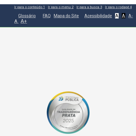
Ir para o conteúdo
1
Ir para o menu
2
Ir para a busca
3
Ir para o rodapé
4
Glossário
FAQ
Mapa do Site
Acessibilidade
A
A
A-
A+
A