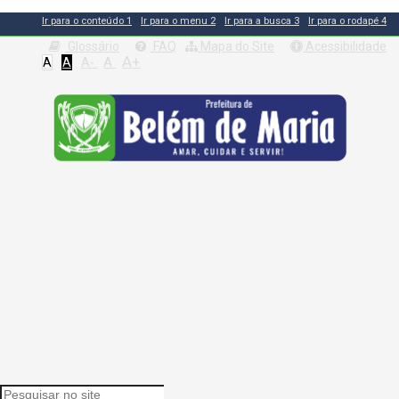
Ir para o conteúdo
1
Ir para o menu
2
Ir para a busca
3
Ir para o rodapé
4
Glossário
FAQ
Mapa do Site
Acessibilidade
A+
A
A
A
A-