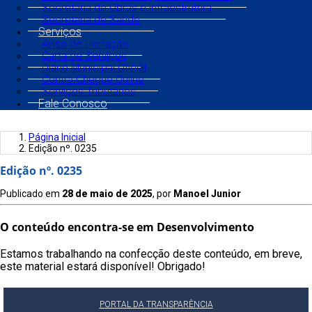
Secretaria de Obras e Infraestrutura
Secretaria de Saúde
Serviços
Aviso de Licitação
Carta de Serviços
Diário Municipal Oficial
Contra Cheque Online
Serviços Tributários
Fale Conosco
Página Inicial
Edição nº. 0235
Edição nº. 0235
Publicado em
28 de maio de 2025
, por
Manoel Junior
O conteúdo encontra-se em Desenvolvimento
Estamos trabalhando na confecção deste conteúdo, em breve,
este material estará disponível! Obrigado!
PORTAL DA TRANSPARÊNCIA