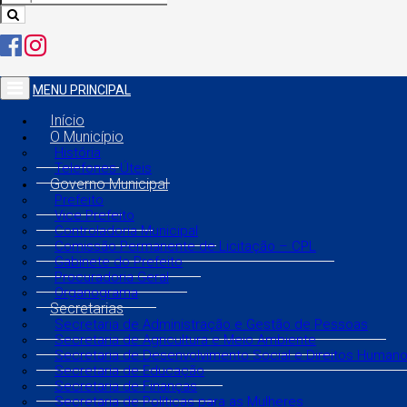
MENU PRINCIPAL
Início
O Município
História
Telefones Úteis
Governo Municipal
Prefeito
Vice Prefeito
Controladoria Municipal
Comissão Permanente de Licitação – CPL
Gabinete do Prefeito
Procuradoria Geral
Organograma
Secretarias
Secretaria de Administração e Gestão de Pessoas
Secretaria de Agricultura e Meio Ambiente
Secretaria de Desenvolvimento Social e Direitos Human
Secretaria de Educação
Secretaria de Finanças
Secretaria de Políticas para as Mulheres