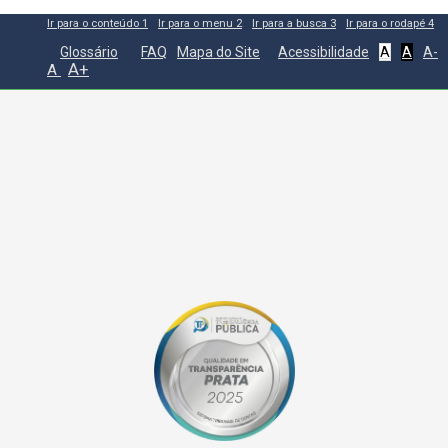
Ir para o conteúdo
1
Ir para o menu
2
Ir para a busca
3
Ir para o rodapé
4
Glossário
FAQ
Mapa do Site
Acessibilidade
A
A
A-
A+
A