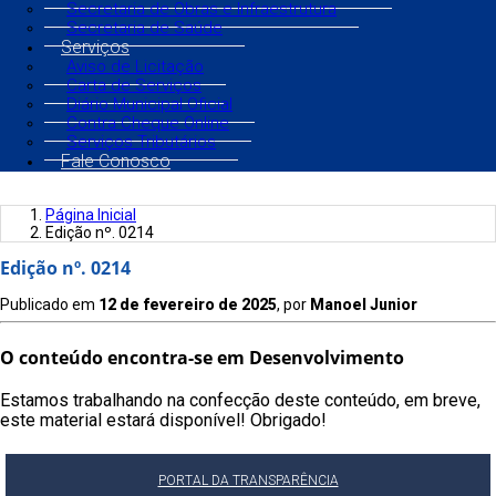
Secretaria de Obras e Infraestrutura
Secretaria de Saúde
Serviços
Aviso de Licitação
Carta de Serviços
Diário Municipal Oficial
Contra Cheque Online
Serviços Tributários
Fale Conosco
Página Inicial
Edição nº. 0214
Edição nº. 0214
Publicado em
12 de fevereiro de 2025
, por
Manoel Junior
O conteúdo encontra-se em Desenvolvimento
Estamos trabalhando na confecção deste conteúdo, em breve,
este material estará disponível! Obrigado!
PORTAL DA TRANSPARÊNCIA