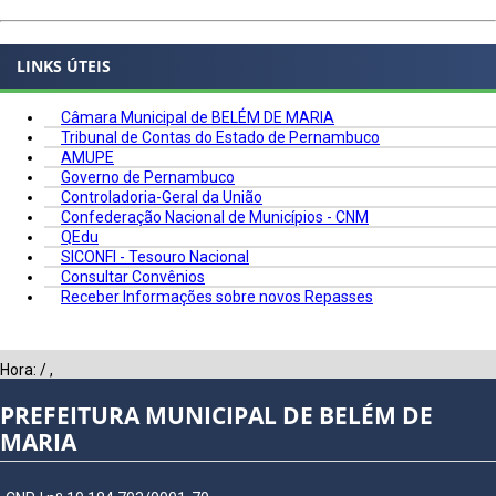
LINKS ÚTEIS
Câmara Municipal de BELÉM DE MARIA
Tribunal de Contas do Estado de Pernambuco
AMUPE
Governo de Pernambuco
Controladoria-Geral da União
Confederação Nacional de Municípios - CNM
QEdu
SICONFI - Tesouro Nacional
Consultar Convênios
Receber Informações sobre novos Repasses
Hora:
/
,
PREFEITURA MUNICIPAL DE BELÉM DE
MARIA