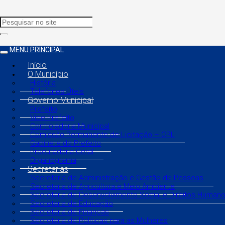
MENU PRINCIPAL
Início
O Município
História
Telefones Úteis
Governo Municipal
Prefeito
Vice Prefeito
Controladoria Municipal
Comissão Permanente de Licitação – CPL
Gabinete do Prefeito
Procuradoria Geral
Organograma
Secretarias
Secretaria de Administração e Gestão de Pessoas
Secretaria de Agricultura e Meio Ambiente
Secretaria de Desenvolvimento Social e Direitos Human
Secretaria de Educação
Secretaria de Finanças
Secretaria de Políticas para as Mulheres