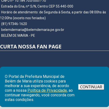
CNPJ nº 10.184.703/0001-70
Estrada do Ena, nº S/N, Centro CEP 55.440-000
Horário de atendimento: de Segunda à Sexta, a partir das 08:00hs às
12:00hs (exceto nos feriados)
(81) 97346-1620
belemdemaria@belemdemaria.pe.gov.br
BELÉM DE MARIA - PE
CURTA NOSSA FAN PAGE
O Portal da Prefeitura Municipal de
Belém de Maria utiliza cookies para
melhorar a sua experiência, de acordo
CONTINUAR
com a nossa
Política de Privacidade
, ao
continuar navegando, você concorda com
Ir para
estas condições.
© Copyright 2026 Prefeitura Municipal de BELÉM DE MARIA | Todos os
direitos reservados