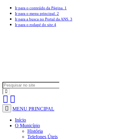
Ir para o conteúdo
da Página.
1
Ir para o menu
principal.
2
Ir para a busca
no Portal da ANS.
3
Ir para o rodapé
do site.
4
MENU PRINCIPAL
Início
O Município
História
Telefones Úteis