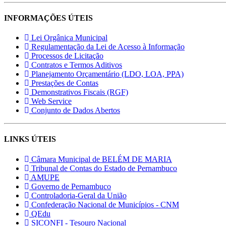
INFORMAÇÕES ÚTEIS
Lei Orgânica Municipal
Regulamentação da Lei de Acesso à Informação
Processos de Licitação
Contratos e Termos Aditivos
Planejamento Orçamentário (LDO, LOA, PPA)
Prestações de Contas
Demonstrativos Fiscais (RGF)
Web Service
Conjunto de Dados Abertos
LINKS ÚTEIS
Câmara Municipal de BELÉM DE MARIA
Tribunal de Contas do Estado de Pernambuco
AMUPE
Governo de Pernambuco
Controladoria-Geral da União
Confederação Nacional de Municípios - CNM
QEdu
SICONFI - Tesouro Nacional