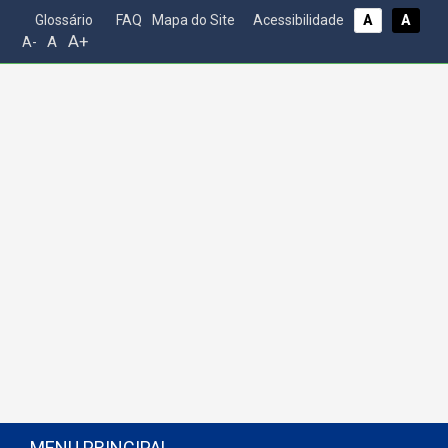
Glossário
FAQ
Mapa do Site
Acessibilidade
A
A
A+
A
A-
MENU PRINCIPAL