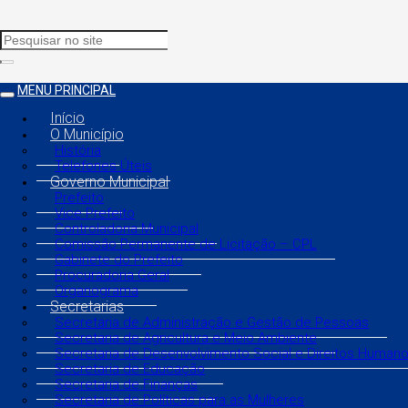
MENU PRINCIPAL
Início
O Município
História
Telefones Úteis
Governo Municipal
Prefeito
Vice Prefeito
Controladoria Municipal
Comissão Permanente de Licitação – CPL
Gabinete do Prefeito
Procuradoria Geral
Organograma
Secretarias
Secretaria de Administração e Gestão de Pessoas
Secretaria de Agricultura e Meio Ambiente
Secretaria de Desenvolvimento Social e Direitos Human
Secretaria de Educação
Secretaria de Finanças
Secretaria de Políticas para as Mulheres