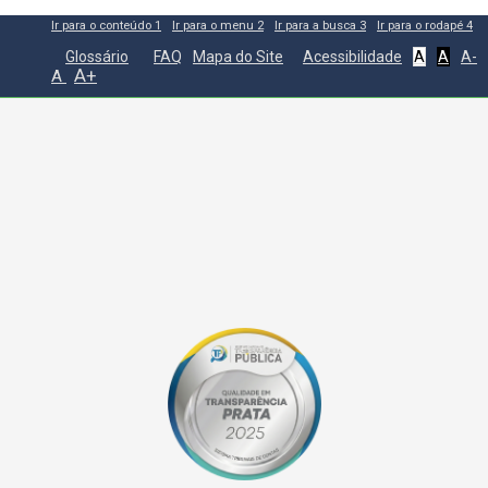
Ir para o conteúdo
1
Ir para o menu
2
Ir para a busca
3
Ir para o rodapé
4
Glossário
FAQ
Mapa do Site
Acessibilidade
A
A
A-
A+
A