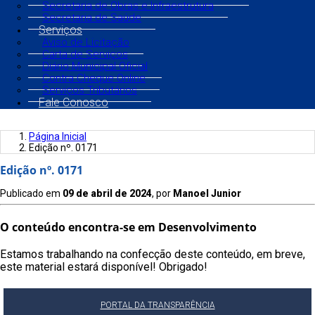
Secretaria de Obras e Infraestrutura
Secretaria de Saúde
Serviços
Aviso de Licitação
Carta de Serviços
Diário Municipal Oficial
Contra Cheque Online
Serviços Tributários
Fale Conosco
Página Inicial
Edição nº. 0171
Edição nº. 0171
Publicado em
09 de abril de 2024
, por
Manoel Junior
O conteúdo encontra-se em Desenvolvimento
Estamos trabalhando na confecção deste conteúdo, em breve,
este material estará disponível! Obrigado!
PORTAL DA TRANSPARÊNCIA