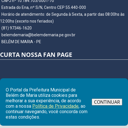
CNPJ nº 10.184.703/0001-70
Estrada do Ena, nº S/N, Centro CEP 55.440-000
Horário de atendimento: de Segunda à Sexta, a partir das 08:00hs às
12:00hs (exceto nos feriados)
(81) 97346-1620
belemdemaria@belemdemaria.pe.gov.br
BELÉM DE MARIA - PE
CURTA NOSSA FAN PAGE
O Portal da Prefeitura Municipal de
Belém de Maria utiliza cookies para
melhorar a sua experiência, de acordo
CONTINUAR
com a nossa
Política de Privacidade
, ao
continuar navegando, você concorda com
Ir para
estas condições.
© Copyright 2026 Prefeitura Municipal de BELÉM DE MARIA | Todos os
direitos reservados