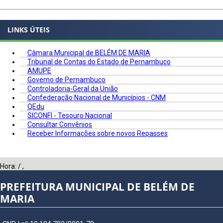
LINKS ÚTEIS
Câmara Municipal de BELÉM DE MARIA
Tribunal de Contas do Estado de Pernambuco
AMUPE
Governo de Pernambuco
Controladoria-Geral da União
Confederação Nacional de Municípios - CNM
QEdu
SICONFI - Tesouro Nacional
Consultar Convênios
Receber Informações sobre novos Repasses
Hora:
/
,
PREFEITURA MUNICIPAL DE BELÉM DE
MARIA