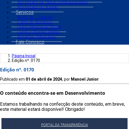
Secretaria de Obras e Infraestrutura
Secretaria de Saúde
Serviços
Aviso de Licitação
Carta de Serviços
Diário Municipal Oficial
Contra Cheque Online
Serviços Tributários
Fale Conosco
Página Inicial
Edição nº. 0170
Edição nº. 0170
Publicado em
01 de abril de 2024
, por
Manoel Junior
O conteúdo encontra-se em Desenvolvimento
Estamos trabalhando na confecção deste conteúdo, em breve,
este material estará disponível! Obrigado!
PORTAL DA TRANSPARÊNCIA