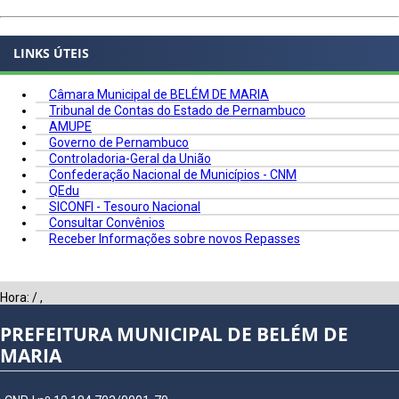
LINKS ÚTEIS
Câmara Municipal de BELÉM DE MARIA
Tribunal de Contas do Estado de Pernambuco
AMUPE
Governo de Pernambuco
Controladoria-Geral da União
Confederação Nacional de Municípios - CNM
QEdu
SICONFI - Tesouro Nacional
Consultar Convênios
Receber Informações sobre novos Repasses
Hora:
/
,
PREFEITURA MUNICIPAL DE BELÉM DE
MARIA