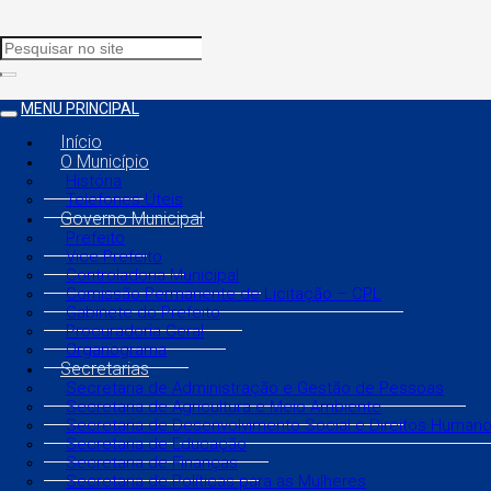
MENU PRINCIPAL
Início
O Município
História
Telefones Úteis
Governo Municipal
Prefeito
Vice Prefeito
Controladoria Municipal
Comissão Permanente de Licitação – CPL
Gabinete do Prefeito
Procuradoria Geral
Organograma
Secretarias
Secretaria de Administração e Gestão de Pessoas
Secretaria de Agricultura e Meio Ambiente
Secretaria de Desenvolvimento Social e Direitos Human
Secretaria de Educação
Secretaria de Finanças
Secretaria de Políticas para as Mulheres