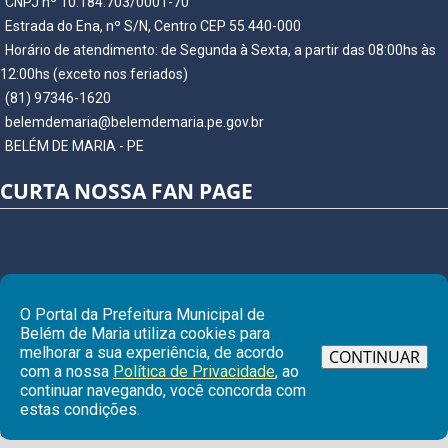
CNPJ nº 10.184.703/0001-70
Estrada do Ena, nº S/N, Centro CEP 55.440-000
Horário de atendimento: de Segunda à Sexta, a partir das 08:00hs às
12:00hs (exceto nos feriados)
(81) 97346-1620
belemdemaria@belemdemaria.pe.gov.br
BELÉM DE MARIA - PE
CURTA NOSSA FAN PAGE
O Portal da Prefeitura Municipal de
Belém de Maria utiliza cookies para
melhorar a sua experiência, de acordo
CONTINUAR
com a nossa
Política de Privacidade
, ao
continuar navegando, você concorda com
Ir para
estas condições.
© Copyright 2026 Prefeitura Municipal de BELÉM DE MARIA | Todos os
direitos reservados