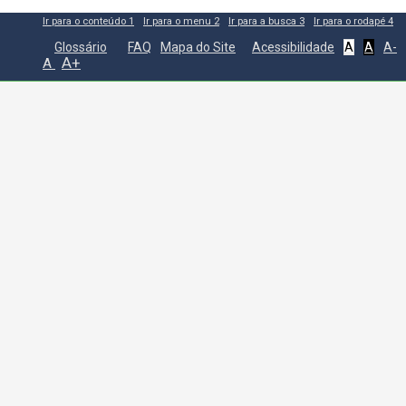
Ir para o conteúdo
1
Ir para o menu
2
Ir para a busca
3
Ir para o rodapé
4
Glossário
FAQ
Mapa do Site
Acessibilidade
A
A
A-
A+
A