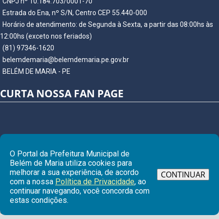
CNPJ nº 10.184.703/0001-70
Estrada do Ena, nº S/N, Centro CEP 55.440-000
Horário de atendimento: de Segunda à Sexta, a partir das 08:00hs às
12:00hs (exceto nos feriados)
(81) 97346-1620
belemdemaria@belemdemaria.pe.gov.br
BELÉM DE MARIA - PE
CURTA NOSSA FAN PAGE
O Portal da Prefeitura Municipal de
Belém de Maria utiliza cookies para
melhorar a sua experiência, de acordo
CONTINUAR
com a nossa
Política de Privacidade
, ao
continuar navegando, você concorda com
Ir para
estas condições.
© Copyright 2026 Prefeitura Municipal de BELÉM DE MARIA | Todos os
direitos reservados