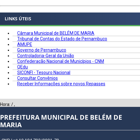
LINKS ÚTEIS
Câmara Municipal de BELÉM DE MARIA
Tribunal de Contas do Estado de Pernambuco
AMUPE
Governo de Pernambuco
Controladoria-Geral da União
Confederação Nacional de Municípios - CNM
QEdu
SICONFI - Tesouro Nacional
Consultar Convênios
Receber Informações sobre novos Repasses
Hora:
/
,
PREFEITURA MUNICIPAL DE BELÉM DE
MARIA