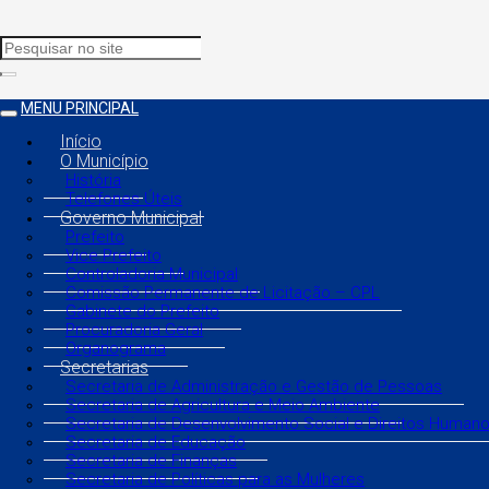
MENU PRINCIPAL
Início
O Município
História
Telefones Úteis
Governo Municipal
Prefeito
Vice Prefeito
Controladoria Municipal
Comissão Permanente de Licitação – CPL
Gabinete do Prefeito
Procuradoria Geral
Organograma
Secretarias
Secretaria de Administração e Gestão de Pessoas
Secretaria de Agricultura e Meio Ambiente
Secretaria de Desenvolvimento Social e Direitos Human
Secretaria de Educação
Secretaria de Finanças
Secretaria de Políticas para as Mulheres