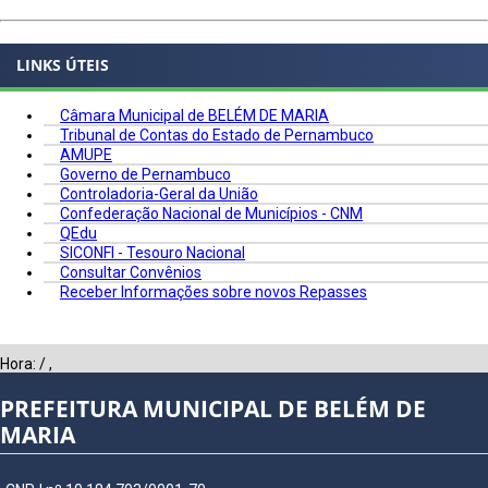
LINKS ÚTEIS
Câmara Municipal de BELÉM DE MARIA
Tribunal de Contas do Estado de Pernambuco
AMUPE
Governo de Pernambuco
Controladoria-Geral da União
Confederação Nacional de Municípios - CNM
QEdu
SICONFI - Tesouro Nacional
Consultar Convênios
Receber Informações sobre novos Repasses
Hora:
/
,
PREFEITURA MUNICIPAL DE BELÉM DE
MARIA