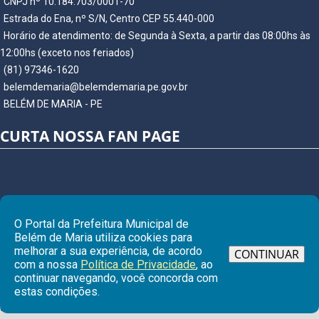
CNPJ nº 10.184.703/0001-70
Estrada do Ena, nº S/N, Centro CEP 55.440-000
Horário de atendimento: de Segunda à Sexta, a partir das 08:00hs às
12:00hs (exceto nos feriados)
(81) 97346-1620
belemdemaria@belemdemaria.pe.gov.br
BELÉM DE MARIA - PE
CURTA NOSSA FAN PAGE
O Portal da Prefeitura Municipal de
Belém de Maria utiliza cookies para
melhorar a sua experiência, de acordo
CONTINUAR
com a nossa
Política de Privacidade
, ao
continuar navegando, você concorda com
Ir para
estas condições.
© Copyright 2026 Prefeitura Municipal de BELÉM DE MARIA | Todos os
direitos reservados