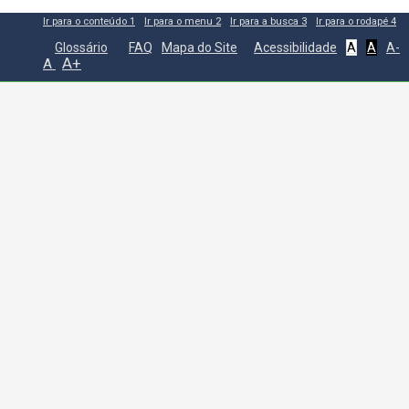
Ir para o conteúdo
1
Ir para o menu
2
Ir para a busca
3
Ir para o rodapé
4
Glossário
FAQ
Mapa do Site
Acessibilidade
A
A
A-
A+
A