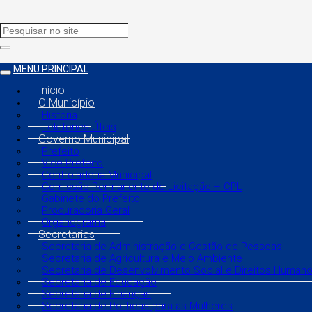
MENU PRINCIPAL
Início
O Município
História
Telefones Úteis
Governo Municipal
Prefeito
Vice Prefeito
Controladoria Municipal
Comissão Permanente de Licitação – CPL
Gabinete do Prefeito
Procuradoria Geral
Organograma
Secretarias
Secretaria de Administração e Gestão de Pessoas
Secretaria de Agricultura e Meio Ambiente
Secretaria de Desenvolvimento Social e Direitos Human
Secretaria de Educação
Secretaria de Finanças
Secretaria de Políticas para as Mulheres