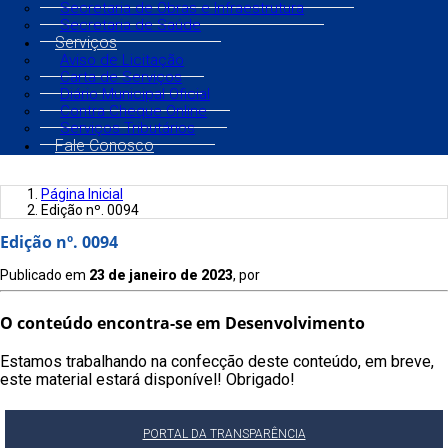
Secretaria de Obras e Infraestrutura
Secretaria de Saúde
Serviços
Aviso de Licitação
Carta de Serviços
Diário Municipal Oficial
Contra Cheque Online
Serviços Tributários
Fale Conosco
Página Inicial
Edição nº. 0094
Edição nº. 0094
Publicado em
23 de janeiro de 2023
, por
O conteúdo encontra-se em Desenvolvimento
Estamos trabalhando na confecção deste conteúdo, em breve,
este material estará disponível! Obrigado!
PORTAL DA TRANSPARÊNCIA