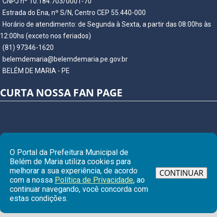
CNPJ nº 10.184.703/0001-70
Estrada do Ena, nº S/N, Centro CEP 55.440-000
Horário de atendimento: de Segunda à Sexta, a partir das 08:00hs às
12:00hs (exceto nos feriados)
(81) 97346-1620
belemdemaria@belemdemaria.pe.gov.br
BELÉM DE MARIA - PE
CURTA NOSSA FAN PAGE
O Portal da Prefeitura Municipal de
Belém de Maria utiliza cookies para
melhorar a sua experiência, de acordo
CONTINUAR
com a nossa
Política de Privacidade
, ao
continuar navegando, você concorda com
Ir para
estas condições.
© Copyright 2026 Prefeitura Municipal de BELÉM DE MARIA | Todos os
direitos reservados