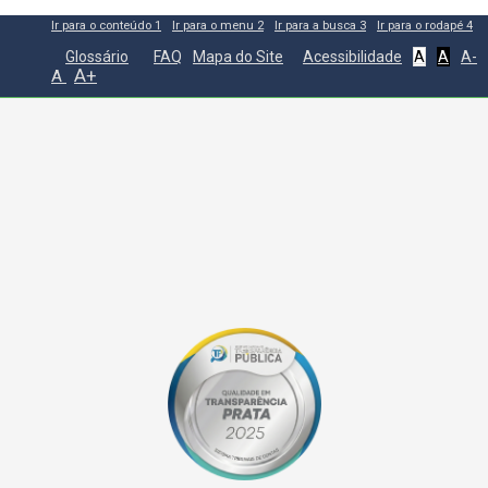
Ir para o conteúdo
1
Ir para o menu
2
Ir para a busca
3
Ir para o rodapé
4
Glossário
FAQ
Mapa do Site
Acessibilidade
A
A
A-
A+
A