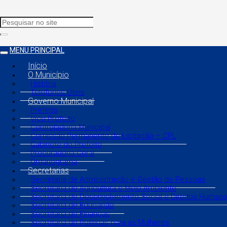
MENU PRINCIPAL
Início
O Município
História
Telefones Úteis
Governo Municipal
Prefeito
Vice Prefeito
Controladoria Municipal
Comissão Permanente de Licitação – CPL
Gabinete do Prefeito
Procuradoria Geral
Organograma
Secretarias
Secretaria de Administração e Gestão de Pessoas
Secretaria de Agricultura e Meio Ambiente
Secretaria de Desenvolvimento Social e Direitos Human
Secretaria de Educação
Secretaria de Finanças
Secretaria de Políticas para as Mulheres