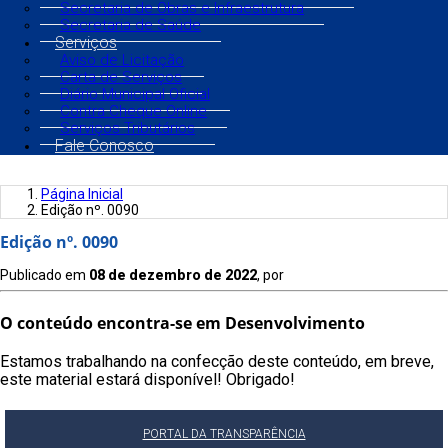
Secretaria de Obras e Infraestrutura
Secretaria de Saúde
Serviços
Aviso de Licitação
Carta de Serviços
Diário Municipal Oficial
Contra Cheque Online
Serviços Tributários
Fale Conosco
Página Inicial
Edição nº. 0090
Edição nº. 0090
Publicado em
08 de dezembro de 2022
, por
O conteúdo encontra-se em Desenvolvimento
Estamos trabalhando na confecção deste conteúdo, em breve,
este material estará disponível! Obrigado!
PORTAL DA TRANSPARÊNCIA