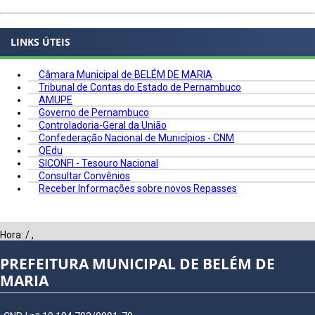
LINKS ÚTEIS
Câmara Municipal de BELÉM DE MARIA
Tribunal de Contas do Estado de Pernambuco
AMUPE
Governo de Pernambuco
Controladoria-Geral da União
Confederação Nacional de Municípios - CNM
QEdu
SICONFI - Tesouro Nacional
Consultar Convênios
Receber Informações sobre novos Repasses
Hora:
/
,
PREFEITURA MUNICIPAL DE BELÉM DE
MARIA