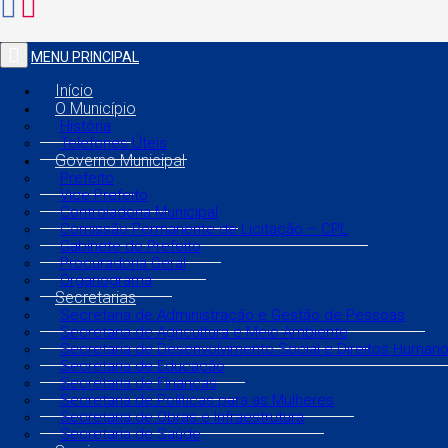
MENU PRINCIPAL
Início
O Município
História
Telefones Úteis
Governo Municipal
Prefeito
Vice Prefeito
Controladoria Municipal
Comissão Permanente de Licitação – CPL
Gabinete do Prefeito
Procuradoria Geral
Organograma
Secretarias
Secretaria de Administração e Gestão de Pessoas
Secretaria de Agricultura e Meio Ambiente
Secretaria de Desenvolvimento Social e Direitos Human
Secretaria de Educação
Secretaria de Finanças
Secretaria de Políticas para as Mulheres
Secretaria de Obras e Infraestrutura
Secretaria de Saúde