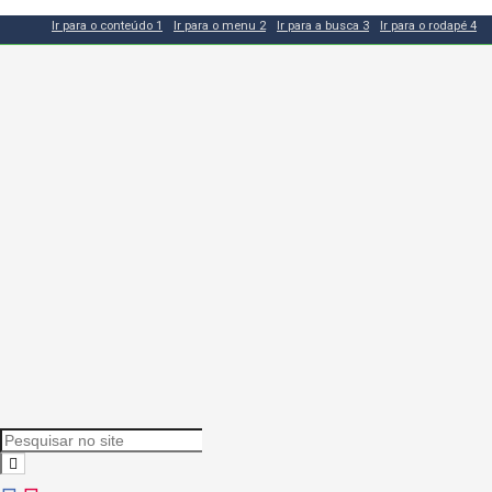
Ir para o conteúdo
1
Ir para o menu
2
Ir para a busca
3
Ir para o rodapé
4