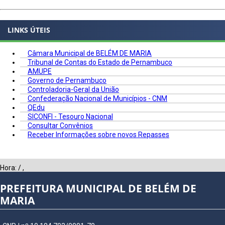
LINKS ÚTEIS
Câmara Municipal de BELÉM DE MARIA
Tribunal de Contas do Estado de Pernambuco
AMUPE
Governo de Pernambuco
Controladoria-Geral da União
Confederação Nacional de Municípios - CNM
QEdu
SICONFI - Tesouro Nacional
Consultar Convênios
Receber Informações sobre novos Repasses
Hora:
/
,
PREFEITURA MUNICIPAL DE BELÉM DE
MARIA