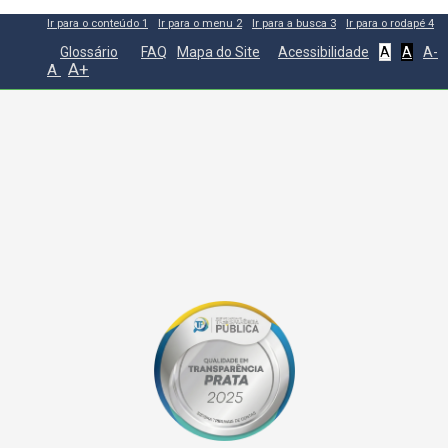
Ir para o conteúdo
1
Ir para o menu
2
Ir para a busca
3
Ir para o rodapé
4
Glossário
FAQ
Mapa do Site
Acessibilidade
A
A
A-
A+
A