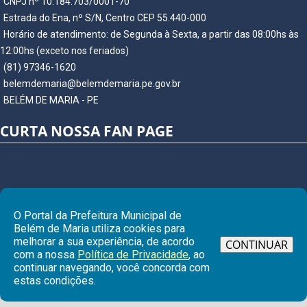
CNPJ nº 10.184.703/0001-70
Estrada do Ena, nº S/N, Centro CEP 55.440-000
Horário de atendimento: de Segunda à Sexta, a partir das 08:00hs às
12:00hs (exceto nos feriados)
(81) 97346-1620
belemdemaria@belemdemaria.pe.gov.br
BELÉM DE MARIA - PE
CURTA NOSSA FAN PAGE
O Portal da Prefeitura Municipal de
Belém de Maria utiliza cookies para
melhorar a sua experiência, de acordo
CONTINUAR
com a nossa
Política de Privacidade
, ao
continuar navegando, você concorda com
Ir para
estas condições.
© Copyright 2026 Prefeitura Municipal de BELÉM DE MARIA | Todos os
direitos reservados