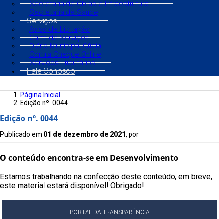
Secretaria de Obras e Infraestrutura
Secretaria de Saúde
Serviços
Aviso de Licitação
Carta de Serviços
Diário Municipal Oficial
Contra Cheque Online
Serviços Tributários
Fale Conosco
Página Inicial
Edição nº. 0044
Edição nº. 0044
Publicado em
01 de dezembro de 2021
, por
O conteúdo encontra-se em Desenvolvimento
Estamos trabalhando na confecção deste conteúdo, em breve,
este material estará disponível! Obrigado!
PORTAL DA TRANSPARÊNCIA