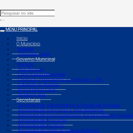
MENU PRINCIPAL
Início
O Município
História
Telefones Úteis
Governo Municipal
Prefeito
Vice Prefeito
Controladoria Municipal
Comissão Permanente de Licitação – CPL
Gabinete do Prefeito
Procuradoria Geral
Organograma
Secretarias
Secretaria de Administração e Gestão de Pessoas
Secretaria de Agricultura e Meio Ambiente
Secretaria de Desenvolvimento Social e Direitos Human
Secretaria de Educação
Secretaria de Finanças
Secretaria de Políticas para as Mulheres