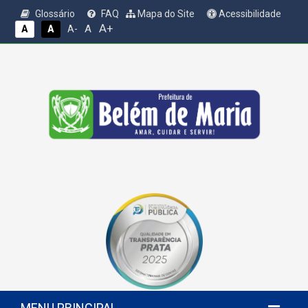
Glossário
FAQ
Mapa do Site
Acessibilidade
A+
A
A
A
A-
MENU PRINCIPAL