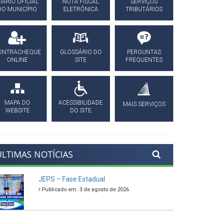
IÁRIO OFICIAL
NOTA FISCAL
SERVIÇOS
DO MUNICÍPIO
ELETRÔNICA
TRIBUTÁRIOS
ONTRACHEQUE
GLOSSÁRIO DO
PERGUNTAS
ONLINE
SITE
FREQUENTES
MAPA DO
ACESSIBILIDADE
MAIS SERVIÇOS
WEBSITE
DO SITE
ÚLTIMAS NOTÍCIAS
JEPS – Fase Estadual
Publicado em: 3 de agosto de 2026