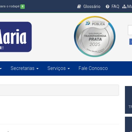
Glossário
FAQ
Ma
 para o rodapé
4
Secretarias
Serviços
Fale Conosco
T