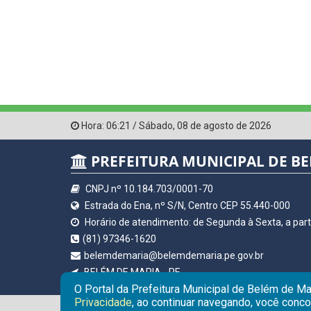
Hora:
06:21
/
Sábado
,
08 de agosto de 2026
PREFEITURA MUNICIPAL DE BE
CNPJ nº 10.184.703/0001-70
Estrada do Ena, nº S/N, Centro CEP 55.440-000
Horário de atendimento: de Segunda à Sexta, a parti
(81) 97346-1620
belemdemaria@belemdemaria.pe.gov.br
BELÉM DE MARIA - PE
O Portal da Prefeitura Municipal de Belém de Ma
Privacidade
, ao continuar navegando, você conc