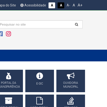
A+
A
pa do Site
Acessibilidade
A
A
A-
PORTAL DA
OUVIDORIA
E-SIC
RANSPARÊNCIA
MUNICIPAL