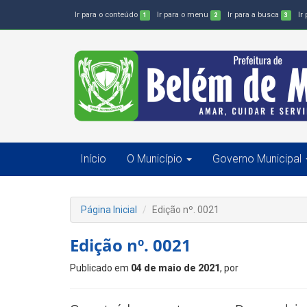
Ir para o conteúdo
Ir para o menu
Ir para a busca
Ir
1
2
3
Início
O Município
Governo Municipal
Página Inicial
Edição nº. 0021
Edição nº. 0021
Publicado em
04 de maio de 2021
, por