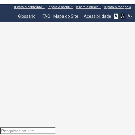
Ir para o conteúdo
1
Ir para o menu
2
Ir para a busca
3
Ir para o rodapé
4
Glossário
FAQ
Mapa do Site
Acessibilidade
A
A
A-