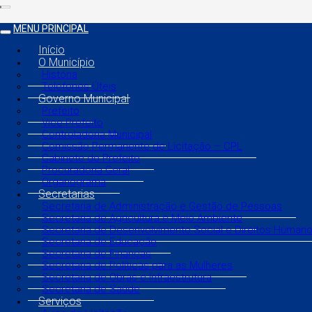
MENU PRINCIPAL
Início
O Município
História
Telefones Úteis
Governo Municipal
Prefeito
Vice Prefeito
Controladoria Municipal
Comissão Permanente de Licitação – CPL
Gabinete do Prefeito
Procuradoria Geral
Organograma
Secretarias
Secretaria de Administração e Gestão de Pessoas
Secretaria de Agricultura e Meio Ambiente
Secretaria de Desenvolvimento Social e Direitos Human
Secretaria de Educação
Secretaria de Finanças
Secretaria de Políticas para as Mulheres
Secretaria de Obras e Infraestrutura
Secretaria de Saúde
Serviços