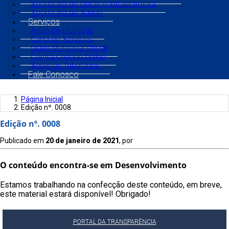
Secretaria de Obras e Infraestrutura
Secretaria de Saúde
Serviços
Aviso de Licitação
Carta de Serviços
Diário Municipal Oficial
Contra Cheque Online
Serviços Tributários
Fale Conosco
Página Inicial
Edição nº. 0008
Edição nº. 0008
Publicado em
20 de janeiro de 2021
, por
O conteúdo encontra-se em Desenvolvimento
Estamos trabalhando na confecção deste conteúdo, em breve,
este material estará disponível! Obrigado!
PORTAL DA TRANSPARÊNCIA