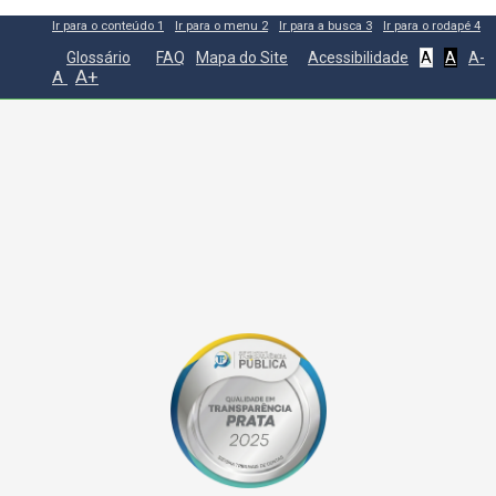
Ir para o conteúdo
1
Ir para o menu
2
Ir para a busca
3
Ir para o rodapé
4
Glossário
FAQ
Mapa do Site
Acessibilidade
A
A
A-
A+
A