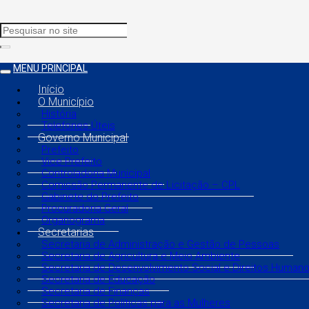
MENU PRINCIPAL
Início
O Município
História
Telefones Úteis
Governo Municipal
Prefeito
Vice Prefeito
Controladoria Municipal
Comissão Permanente de Licitação – CPL
Gabinete do Prefeito
Procuradoria Geral
Organograma
Secretarias
Secretaria de Administração e Gestão de Pessoas
Secretaria de Agricultura e Meio Ambiente
Secretaria de Desenvolvimento Social e Direitos Human
Secretaria de Educação
Secretaria de Finanças
Secretaria de Políticas para as Mulheres