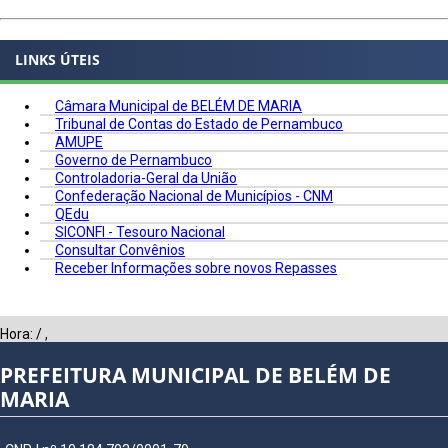
LINKS ÚTEIS
Câmara Municipal de BELÉM DE MARIA
Tribunal de Contas do Estado de Pernambuco
AMUPE
Governo de Pernambuco
Controladoria-Geral da União
Confederação Nacional de Municípios - CNM
QEdu
SICONFI - Tesouro Nacional
Consultar Convênios
Receber Informações sobre novos Repasses
Hora:
/
,
PREFEITURA MUNICIPAL DE BELÉM DE
MARIA