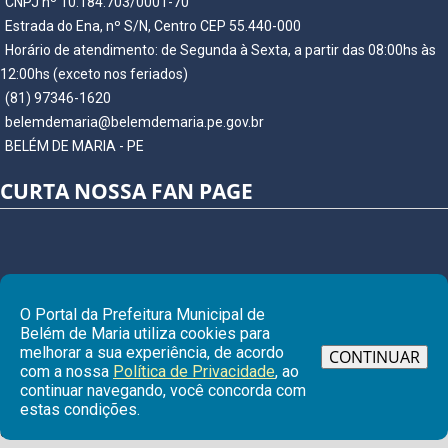
CNPJ nº 10.184.703/0001-70
Estrada do Ena, nº S/N, Centro CEP 55.440-000
Horário de atendimento: de Segunda à Sexta, a partir das 08:00hs às
12:00hs (exceto nos feriados)
(81) 97346-1620
belemdemaria@belemdemaria.pe.gov.br
BELÉM DE MARIA - PE
CURTA NOSSA FAN PAGE
O Portal da Prefeitura Municipal de
Belém de Maria utiliza cookies para
melhorar a sua experiência, de acordo
CONTINUAR
com a nossa
Política de Privacidade
, ao
continuar navegando, você concorda com
Ir para
estas condições.
© Copyright 2026 Prefeitura Municipal de BELÉM DE MARIA | Todos os
direitos reservados