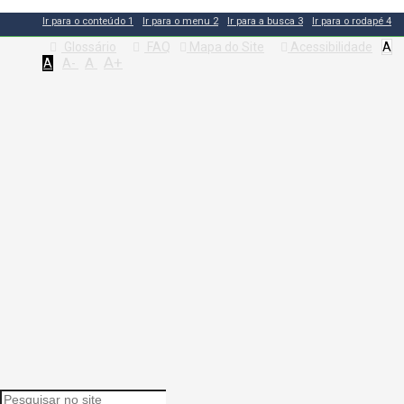
Ir para o conteúdo
1
Ir para o menu
2
Ir para a busca
3
Ir para o rodapé
4
Glossário
FAQ
Mapa do Site
Acessibilidade
A
A+
A
A
A-