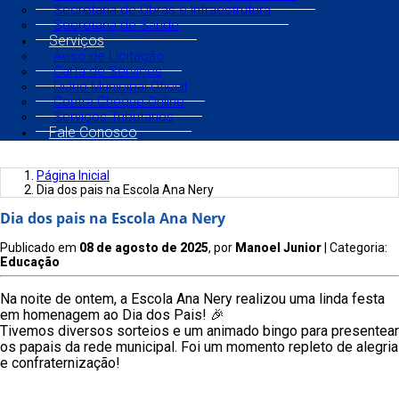
Secretaria de Obras e Infraestrutura
Secretaria de Saúde
Serviços
Aviso de Licitação
Carta de Serviços
Diário Municipal Oficial
Contra Cheque Online
Serviços Tributários
Fale Conosco
Página Inicial
Dia dos pais na Escola Ana Nery
Dia dos pais na Escola Ana Nery
Publicado em
08 de agosto de 2025
, por
Manoel Junior
| Categoria:
Educação
Na noite de ontem, a Escola Ana Nery realizou uma linda festa
em homenagem ao Dia dos Pais! 🎉
Tivemos diversos sorteios e um animado bingo para presentear
os papais da rede municipal. Foi um momento repleto de alegria
e confraternização!