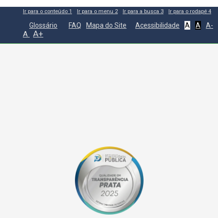
Ir para o conteúdo
1
Ir para o menu
2
Ir para a busca
3
Ir para o rodapé
4
Glossário
FAQ
Mapa do Site
Acessibilidade
A
A
A-
A+
A