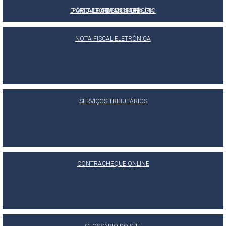
DIÁRIO OFICIAL DO MUNICÍPIO
PORTAL DA TRANSPARÊNCIA
OUVIDORIA MUNICIPAL
E-SIC
NOTA FISCAL ELETRÔNICA
SERVIÇOS TRIBUTÁRIOS
CONTRACHEQUE ONLINE