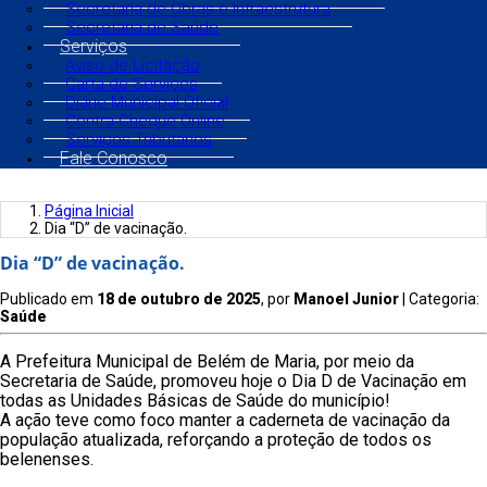
Secretaria de Obras e Infraestrutura
Secretaria de Saúde
Serviços
Aviso de Licitação
Carta de Serviços
Diário Municipal Oficial
Contra Cheque Online
Serviços Tributários
Fale Conosco
Página Inicial
Dia “D” de vacinação.
Dia “D” de vacinação.
Publicado em
18 de outubro de 2025
, por
Manoel Junior
| Categoria:
Saúde
A Prefeitura Municipal de Belém de Maria, por meio da
Secretaria de Saúde, promoveu hoje o Dia D de Vacinação em
todas as Unidades Básicas de Saúde do município!
A ação teve como foco manter a caderneta de vacinação da
população atualizada, reforçando a proteção de todos os
belenenses.