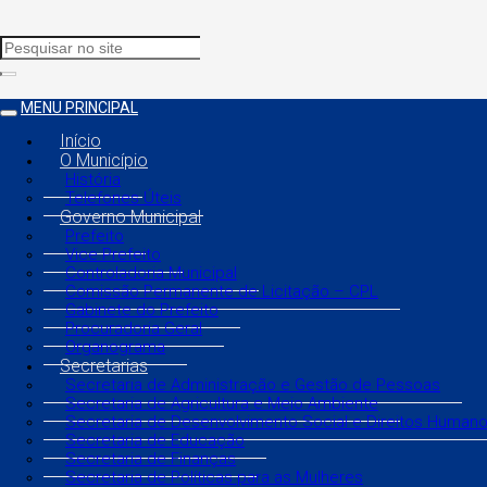
MENU PRINCIPAL
Início
O Município
História
Telefones Úteis
Governo Municipal
Prefeito
Vice Prefeito
Controladoria Municipal
Comissão Permanente de Licitação – CPL
Gabinete do Prefeito
Procuradoria Geral
Organograma
Secretarias
Secretaria de Administração e Gestão de Pessoas
Secretaria de Agricultura e Meio Ambiente
Secretaria de Desenvolvimento Social e Direitos Human
Secretaria de Educação
Secretaria de Finanças
Secretaria de Políticas para as Mulheres