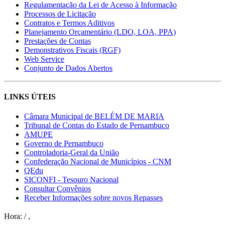
Regulamentação da Lei de Acesso à Informação
Processos de Licitação
Contratos e Termos Aditivos
Planejamento Orçamentário (LDO, LOA, PPA)
Prestações de Contas
Demonstrativos Fiscais (RGF)
Web Service
Conjunto de Dados Abertos
LINKS ÚTEIS
Câmara Municipal de BELÉM DE MARIA
Tribunal de Contas do Estado de Pernambuco
AMUPE
Governo de Pernambuco
Controladoria-Geral da União
Confederação Nacional de Municípios - CNM
QEdu
SICONFI - Tesouro Nacional
Consultar Convênios
Receber Informações sobre novos Repasses
Hora:
/
,