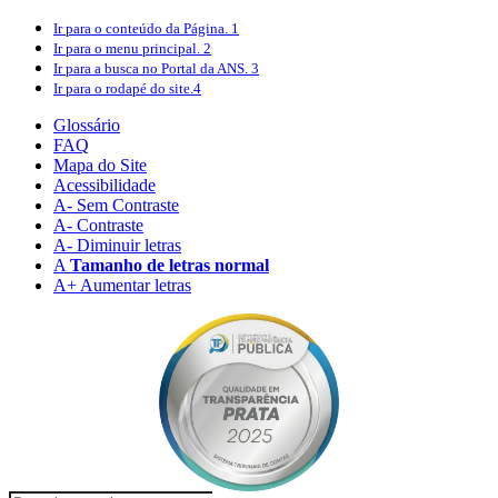
Ir para o conteúdo
da Página.
1
Ir para o menu
principal.
2
Ir para a busca
no Portal da ANS.
3
Ir para o rodapé
do site.
4
Glossário
FAQ
Mapa do Site
Acessibilidade
A
- Sem Contraste
A
- Contraste
A-
Diminuir letras
A
Tamanho de letras normal
A+
Aumentar letras