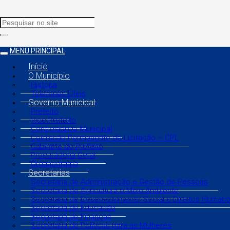
MENU PRINCIPAL
Início
O Município
História
Telefones Úteis
Governo Municipal
Prefeito
Vice Prefeito
Controladoria Municipal
Comissão Permanente de Licitação – CPL
Gabinete do Prefeito
Procuradoria Geral
Organograma
Secretarias
Secretaria de Administração e Gestão de Pessoas
Secretaria de Agricultura e Meio Ambiente
Secretaria de Desenvolvimento Social e Direitos Human
Secretaria de Educação
Secretaria de Finanças
Secretaria de Políticas para as Mulheres