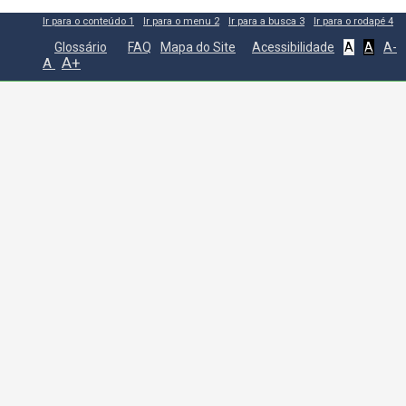
Ir para o conteúdo
1
Ir para o menu
2
Ir para a busca
3
Ir para o rodapé
4
Glossário
FAQ
Mapa do Site
Acessibilidade
A
A
A-
A+
A