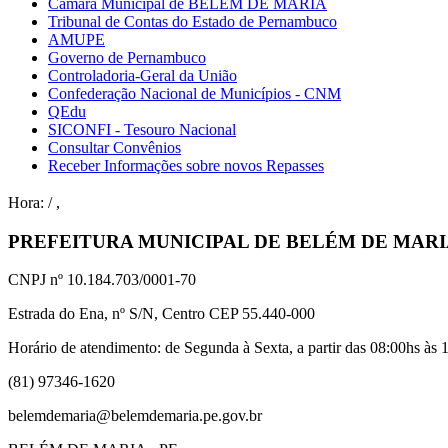
Câmara Municipal de BELÉM DE MARIA
Tribunal de Contas do Estado de Pernambuco
AMUPE
Governo de Pernambuco
Controladoria-Geral da União
Confederação Nacional de Municípios - CNM
QEdu
SICONFI - Tesouro Nacional
Consultar Convênios
Receber Informações sobre novos Repasses
Hora:
/
,
PREFEITURA MUNICIPAL DE BELÉM DE MAR
CNPJ nº 10.184.703/0001-70
Estrada do Ena, nº S/N, Centro CEP 55.440-000
Horário de atendimento: de Segunda à Sexta, a partir das 08:00hs às 1
(81) 97346-1620
belemdemaria@belemdemaria.pe.gov.br