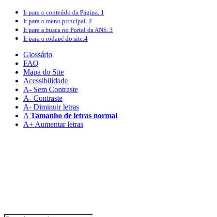
Ir para o conteúdo
da Página.
1
Ir para o menu
principal.
2
Ir para a busca
no Portal da ANS.
3
Ir para o rodapé
do site.
4
Glossário
FAQ
Mapa do Site
Acessibilidade
A
- Sem Contraste
A
- Contraste
A-
Diminuir letras
A
Tamanho de letras normal
A+
Aumentar letras