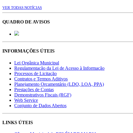
VER TODAS NOTÍCIAS
QUADRO DE AVISOS
INFORMAÇÕES ÚTEIS
Lei Orgânica Municipal
Regulamentação da Lei de Acesso à Informação
Processos de Licitação
Contratos e Termos Aditivos
Planejamento Orçamentário (LDO, LOA, PPA)
Prestações de Contas
Demonstrativos Fiscais (RGF)
Web Service
Conjunto de Dados Abertos
LINKS ÚTEIS