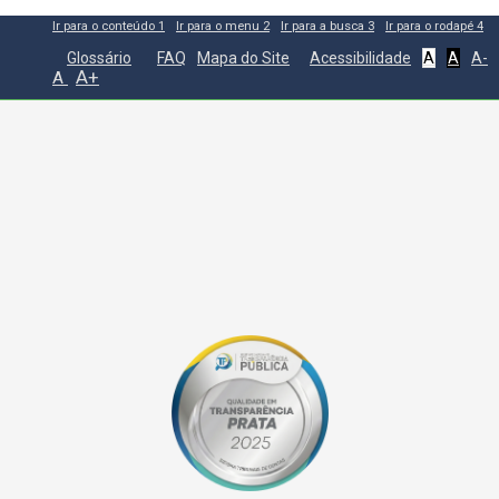
Ir para o conteúdo
1
Ir para o menu
2
Ir para a busca
3
Ir para o rodapé
4
Glossário
FAQ
Mapa do Site
Acessibilidade
A
A
A-
A+
A