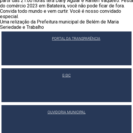
partir das 21:00 horas terá Dany Aguiar e Ranieri Vaqueiro. Festa
do comércio 2023 em Batateira, você não pode ficar de fora.
Convida todo mundo e vem curtir. Você é nosso convidado
especial.
Uma relização da Prefeitura municipal de Belém de Maria
Seriedade e Trabalho
PORTAL DA TRANSPARÊNCIA
E-SIC
OUVIDORIA MUNICIPAL