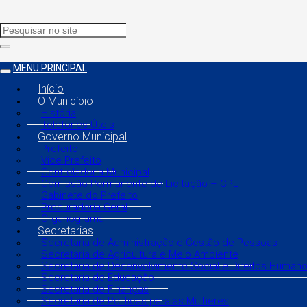
MENU PRINCIPAL
Início
O Município
História
Telefones Úteis
Governo Municipal
Prefeito
Vice Prefeito
Controladoria Municipal
Comissão Permanente de Licitação – CPL
Gabinete do Prefeito
Procuradoria Geral
Organograma
Secretarias
Secretaria de Administração e Gestão de Pessoas
Secretaria de Agricultura e Meio Ambiente
Secretaria de Desenvolvimento Social e Direitos Human
Secretaria de Educação
Secretaria de Finanças
Secretaria de Políticas para as Mulheres