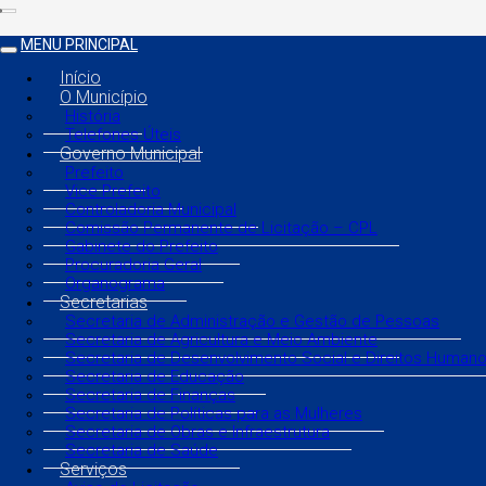
MENU PRINCIPAL
Início
O Município
História
Telefones Úteis
Governo Municipal
Prefeito
Vice Prefeito
Controladoria Municipal
Comissão Permanente de Licitação – CPL
Gabinete do Prefeito
Procuradoria Geral
Organograma
Secretarias
Secretaria de Administração e Gestão de Pessoas
Secretaria de Agricultura e Meio Ambiente
Secretaria de Desenvolvimento Social e Direitos Human
Secretaria de Educação
Secretaria de Finanças
Secretaria de Políticas para as Mulheres
Secretaria de Obras e Infraestrutura
Secretaria de Saúde
Serviços