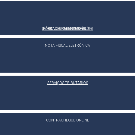
DIÁRIO OFICIAL DO MUNICÍPIO
PORTAL DA TRANSPARÊNCIA
OUVIDORIA MUNICIPAL
E-SIC
NOTA FISCAL ELETRÔNICA
SERVIÇOS TRIBUTÁRIOS
CONTRACHEQUE ONLINE