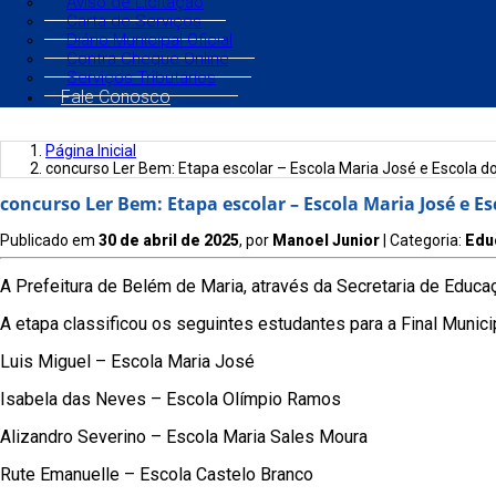
Aviso de Licitação
Carta de Serviços
Diário Municipal Oficial
Contra Cheque Online
Serviços Tributários
Fale Conosco
Página Inicial
concurso Ler Bem: Etapa escolar – Escola Maria José e Escola 
concurso Ler Bem: Etapa escolar – Escola Maria José e E
Publicado em
30 de abril de 2025
, por
Manoel Junior
| Categoria:
Edu
A Prefeitura de Belém de Maria, através da Secretaria de Educa
A etapa classificou os seguintes estudantes para a Final Municip
Luis Miguel – Escola Maria José
Isabela das Neves – Escola Olímpio Ramos
Alizandro Severino – Escola Maria Sales Moura
Rute Emanuelle – Escola Castelo Branco