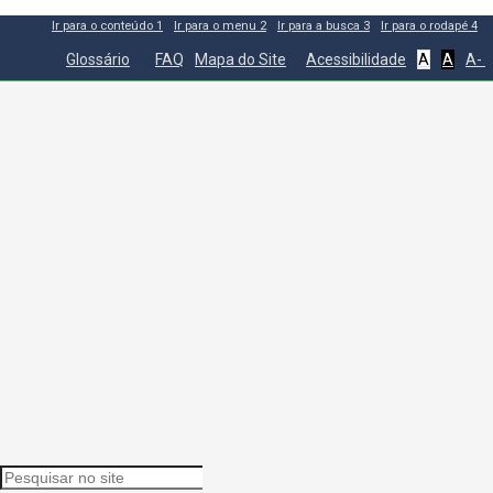
Ir para o conteúdo
1
Ir para o menu
2
Ir para a busca
3
Ir para o rodapé
4
Glossário
FAQ
Mapa do Site
Acessibilidade
A
A
A-