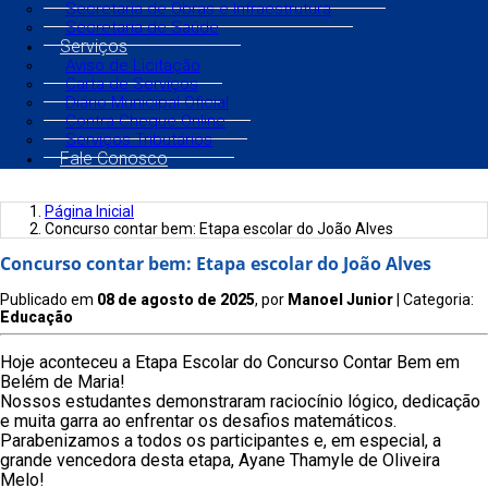
Secretaria de Obras e Infraestrutura
Secretaria de Saúde
Serviços
Aviso de Licitação
Carta de Serviços
Diário Municipal Oficial
Contra Cheque Online
Serviços Tributários
Fale Conosco
Página Inicial
Concurso contar bem: Etapa escolar do João Alves
Concurso contar bem: Etapa escolar do João Alves
Publicado em
08 de agosto de 2025
, por
Manoel Junior
| Categoria:
Educação
Hoje aconteceu a Etapa Escolar do Concurso Contar Bem em
Belém de Maria!
Nossos estudantes demonstraram raciocínio lógico, dedicação
e muita garra ao enfrentar os desafios matemáticos.
Parabenizamos a todos os participantes e, em especial, a
grande vencedora desta etapa, Ayane Thamyle de Oliveira
Melo!