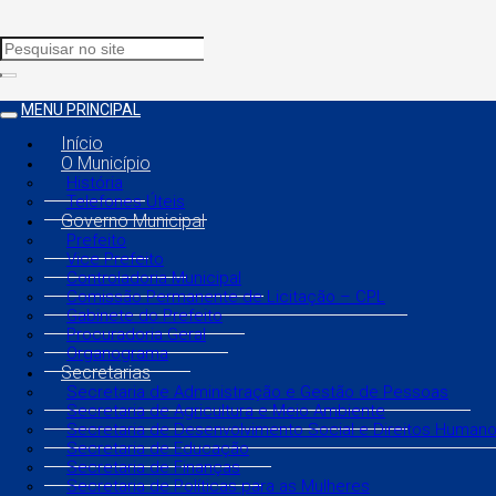
MENU PRINCIPAL
Início
O Município
História
Telefones Úteis
Governo Municipal
Prefeito
Vice Prefeito
Controladoria Municipal
Comissão Permanente de Licitação – CPL
Gabinete do Prefeito
Procuradoria Geral
Organograma
Secretarias
Secretaria de Administração e Gestão de Pessoas
Secretaria de Agricultura e Meio Ambiente
Secretaria de Desenvolvimento Social e Direitos Human
Secretaria de Educação
Secretaria de Finanças
Secretaria de Políticas para as Mulheres