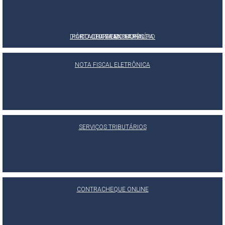
DIÁRIO OFICIAL DO MUNICÍPIO
PORTAL DA TRANSPARÊNCIA
OUVIDORIA MUNICIPAL
E-SIC
NOTA FISCAL ELETRÔNICA
SERVIÇOS TRIBUTÁRIOS
CONTRACHEQUE ONLINE