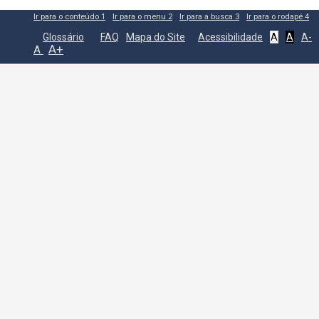
Ir para o conteúdo
1
Ir para o menu
2
Ir para a busca
3
Ir para o rodapé
4
Glossário
FAQ
Mapa do Site
Acessibilidade
A
A
A-
A+
A