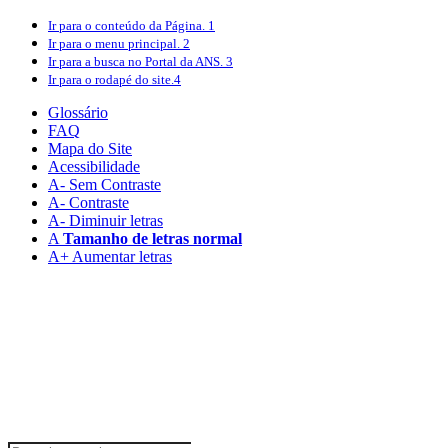
Ir para o conteúdo
da Página.
1
Ir para o menu
principal.
2
Ir para a busca
no Portal da ANS.
3
Ir para o rodapé
do site.
4
Glossário
FAQ
Mapa do Site
Acessibilidade
A
- Sem Contraste
A
- Contraste
A-
Diminuir letras
A
Tamanho de letras normal
A+
Aumentar letras