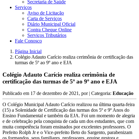
Secretaria de Saúde
Serviços
Aviso de Licitação
Carta de Serviços
Diário Municipal Oficial
Contra Cheque Online
Serviços Tributários
Fale Conosco
Página Inicial
Colégio Adauto Carício realiza cerimônia de certificação das
turmas de 5º ao 9º ano e EJA
Colégio Adauto Carício realiza cerimônia de
certificação das turmas de 5º ao 9º ano e EJA
Publicado em
17 de dezembro de 2021
, por
| Categoria:
Educação
O Colégio Municipal Adauto Carício realizou na última quarta-feira
(15) a Solenidade de Certificação das turmas dos 5º e 9º Anos do
Ensino Fundamental e também da EJA. Foi um momento de alegria
e de celebração pela conquista de cada um dos estudantes, que com
muita competência foram ensinados por excelentes professores. O
Prefeito Rolph Jr e o Vice-prefeito Beto do Sargento, parabenizam
os formandos, seus familiares, professores, equipe gestora e