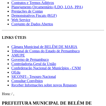
Contratos e Termos Aditivos
Planejamento Orçamentário (LDO, LOA, PPA)
Prestações de Contas
Demonstrativos Fiscais (RGF)
Web Service
Conjunto de Dados Abertos
LINKS ÚTEIS
Câmara Municipal de BELÉM DE MARIA
Tribunal de Contas do Estado de Pernambuco
AMUPE
Governo de Pernambuco
Controladoria-Geral da União
Confederação Nacional de Municípios - CNM
QEdu
SICONFI - Tesouro Nacional
Consultar Convênios
Receber Informações sobre novos Repasses
Hora:
/
,
PREFEITURA MUNICIPAL DE BELÉM DE