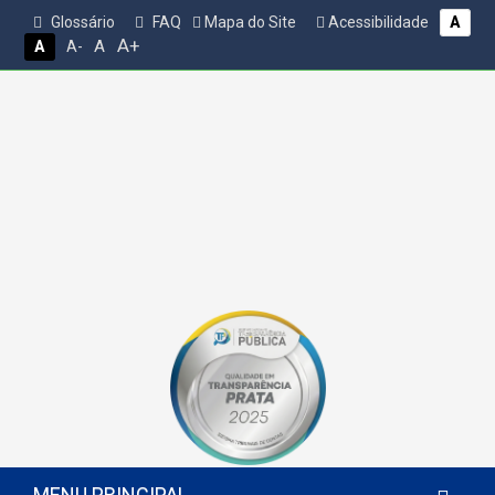
Glossário
FAQ
Mapa do Site
Acessibilidade
A
A+
A
A
A-
MENU PRINCIPAL