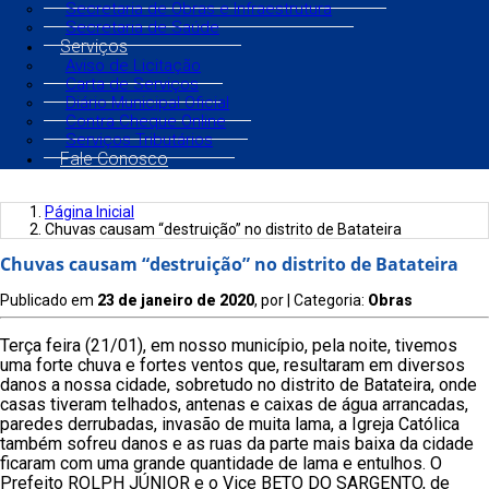
Secretaria de Obras e Infraestrutura
Secretaria de Saúde
Serviços
Aviso de Licitação
Carta de Serviços
Diário Municipal Oficial
Contra Cheque Online
Serviços Tributários
Fale Conosco
Página Inicial
Chuvas causam “destruição” no distrito de Batateira
Chuvas causam “destruição” no distrito de Batateira
Publicado em
23 de janeiro de 2020
, por
| Categoria:
Obras
Terça feira (21/01), em nosso município, pela noite, tivemos
uma forte chuva e fortes ventos que, resultaram em diversos
danos a nossa cidade, sobretudo no distrito de Batateira, onde
casas tiveram telhados, antenas e caixas de água arrancadas,
paredes derrubadas, invasão de muita lama, a Igreja Católica
também sofreu danos e as ruas da parte mais baixa da cidade
ficaram com uma grande quantidade de lama e entulhos. O
Prefeito ROLPH JÚNIOR e o Vice BETO DO SARGENTO, de