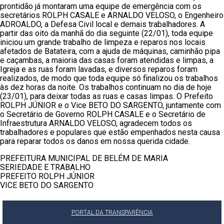
pronti
dão já montaram uma equipe de emergência com os
secretários ROLPH CASALE e ARNALDO VELOSO, o Engenheiro
ADROALDO, a Defesa Civil local e demais trabalhadores. A
partir das oito da manhã do dia seguinte (22/01), toda equipe
iniciou um grande trabalho de limpeza e reparos nos locais
afetados de Batateira, com a ajuda de máquinas, caminhão pipa
e caçambas, a maioria das casas foram atendidas e limpas, a
Igreja e as ruas foram lavadas, e diversos reparos foram
realizados, de modo que toda equipe só finalizou os trabalhos
às dez horas da noite. Os trabalhos continuam no dia de hoje
(23/01), para deixar todas as ruas e casas limpas. O Prefeito
ROLPH JÚNIOR e o Vice BETO DO SARGENTO, juntamente com
o Secretário de Governo ROLPH CASALE e o Secretário de
Infraestrutura ARNALDO VELOSO, agradecem todos os
trabalhadores e populares que estão empenhados nesta causa
para reparar todos os danos em nossa querida cidade.
PREFEITURA MUNICIPAL DE BELÉM DE MARIA
SERIEDADE E TRABALHO
PREFEITO ROLPH JÚNIOR
VICE BETO DO SARGENTO
PORTAL DA TRANSPARÊNCIA