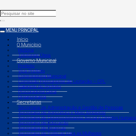
MENU PRINCIPAL
Início
O Município
História
Telefones Úteis
Governo Municipal
Prefeito
Vice Prefeito
Controladoria Municipal
Comissão Permanente de Licitação – CPL
Gabinete do Prefeito
Procuradoria Geral
Organograma
Secretarias
Secretaria de Administração e Gestão de Pessoas
Secretaria de Agricultura e Meio Ambiente
Secretaria de Desenvolvimento Social e Direitos Human
Secretaria de Educação
Secretaria de Finanças
Secretaria de Políticas para as Mulheres