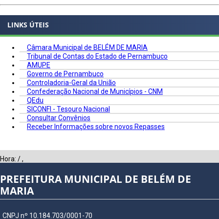
LINKS ÚTEIS
Câmara Municipal de BELÉM DE MARIA
Tribunal de Contas do Estado de Pernambuco
AMUPE
Governo de Pernambuco
Controladoria-Geral da União
Confederação Nacional de Municípios - CNM
QEdu
SICONFI - Tesouro Nacional
Consultar Convênios
Receber Informações sobre novos Repasses
Hora:
/
,
PREFEITURA MUNICIPAL DE BELÉM DE
MARIA
CNPJ nº 10.184.703/0001-70