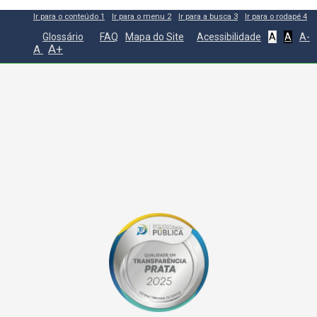
Ir para o conteúdo
1
Ir para o menu
2
Ir para a busca
3
Ir para o rodapé
4
Glossário
FAQ
Mapa do Site
Acessibilidade
A
A
A-
A+
A