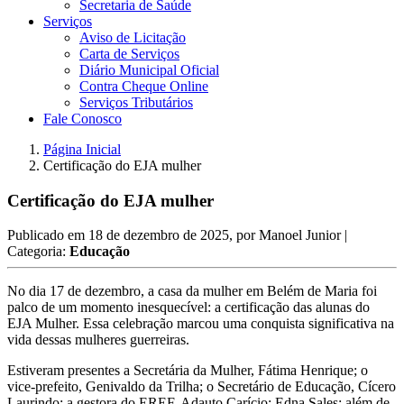
Secretaria de Saúde
Serviços
Aviso de Licitação
Carta de Serviços
Diário Municipal Oficial
Contra Cheque Online
Serviços Tributários
Fale Conosco
Página Inicial
Certificação do EJA mulher
Certificação do EJA mulher
Publicado em
18 de dezembro de 2025
, por
Manoel Junior
|
Categoria:
Educação
No dia 17 de dezembro, a casa da mulher em Belém de Maria foi
palco de um momento inesquecível: a certificação das alunas do
EJA Mulher. Essa celebração marcou uma conquista significativa na
vida dessas mulheres guerreiras.
Estiveram presentes a Secretária da Mulher, Fátima Henrique; o
vice-prefeito, Genivaldo da Trilha; o Secretário de Educação, Cícero
Laurindo; a gestora do EREF, Adauto Carício; Edna Sales; além de