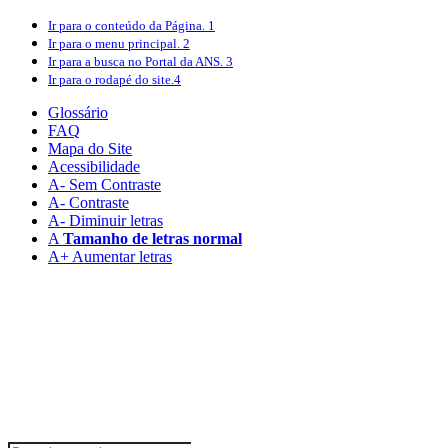
Ir para o conteúdo
da Página.
1
Ir para o menu
principal.
2
Ir para a busca
no Portal da ANS.
3
Ir para o rodapé
do site.
4
Glossário
FAQ
Mapa do Site
Acessibilidade
A
- Sem Contraste
A
- Contraste
A-
Diminuir letras
A
Tamanho de letras normal
A+
Aumentar letras