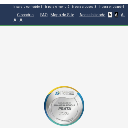
Ir para o conteúdo
1
Ir para o menu
2
Ir para a busca
3
Ir para o rodapé
4
Glossário
FAQ
Mapa do Site
Acessibilidade
A
A
A-
A+
A