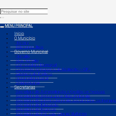
MENU PRINCIPAL
Início
O Município
História
Telefones Úteis
Governo Municipal
Prefeito
Vice Prefeito
Controladoria Municipal
Comissão Permanente de Licitação – CPL
Gabinete do Prefeito
Procuradoria Geral
Organograma
Secretarias
Secretaria de Administração e Gestão de Pessoas
Secretaria de Agricultura e Meio Ambiente
Secretaria de Desenvolvimento Social e Direitos Human
Secretaria de Educação
Secretaria de Finanças
Secretaria de Políticas para as Mulheres