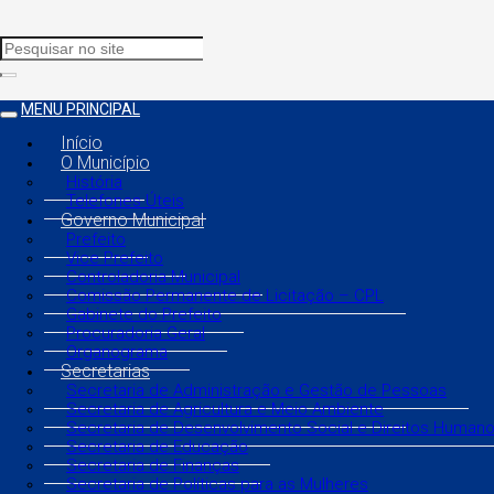
MENU PRINCIPAL
Início
O Município
História
Telefones Úteis
Governo Municipal
Prefeito
Vice Prefeito
Controladoria Municipal
Comissão Permanente de Licitação – CPL
Gabinete do Prefeito
Procuradoria Geral
Organograma
Secretarias
Secretaria de Administração e Gestão de Pessoas
Secretaria de Agricultura e Meio Ambiente
Secretaria de Desenvolvimento Social e Direitos Human
Secretaria de Educação
Secretaria de Finanças
Secretaria de Políticas para as Mulheres