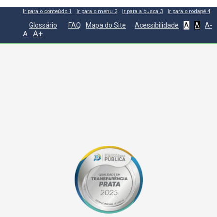
Ir para o conteúdo
1
Ir para o menu
2
Ir para a busca
3
Ir para o rodapé
4
Glossário
FAQ
Mapa do Site
Acessibilidade
A
A
A-
A+
A