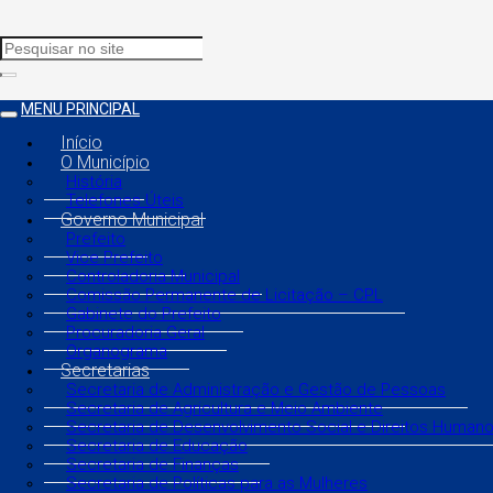
MENU PRINCIPAL
Início
O Município
História
Telefones Úteis
Governo Municipal
Prefeito
Vice Prefeito
Controladoria Municipal
Comissão Permanente de Licitação – CPL
Gabinete do Prefeito
Procuradoria Geral
Organograma
Secretarias
Secretaria de Administração e Gestão de Pessoas
Secretaria de Agricultura e Meio Ambiente
Secretaria de Desenvolvimento Social e Direitos Human
Secretaria de Educação
Secretaria de Finanças
Secretaria de Políticas para as Mulheres