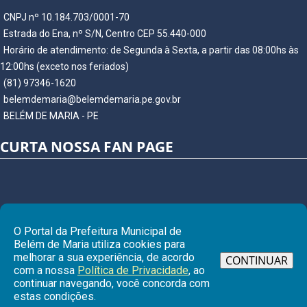
CNPJ nº 10.184.703/0001-70
Estrada do Ena, nº S/N, Centro CEP 55.440-000
Horário de atendimento: de Segunda à Sexta, a partir das 08:00hs às
12:00hs (exceto nos feriados)
(81) 97346-1620
belemdemaria@belemdemaria.pe.gov.br
BELÉM DE MARIA - PE
CURTA NOSSA FAN PAGE
O Portal da Prefeitura Municipal de
Belém de Maria utiliza cookies para
melhorar a sua experiência, de acordo
CONTINUAR
com a nossa
Política de Privacidade
, ao
continuar navegando, você concorda com
Ir para
estas condições.
© Copyright 2026 Prefeitura Municipal de BELÉM DE MARIA | Todos os