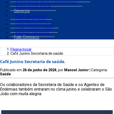
Secretaria de Obras e Infraestrutura
Secretaria de Saúde
Serviços
Aviso de Licitação
Carta de Serviços
Diário Municipal Oficial
Contra Cheque Online
Serviços Tributários
Fale Conosco
Página Inicial
Café Junino Secretaria de saúde.
Café Junino Secretaria de saúde.
Publicado em
26 de junho de 2024
, por
Manoel Junior
| Categoria:
Saúde
Os colaboradores da Secretaria de Saúde e os Agentes de
Endemias também entraram no clima junino e celebraram o São
João com muita alegria.