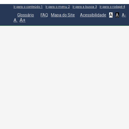
Ir para o conteúdo
1
Ir para o menu
2
Ir para a busca
3
Ir para o rodapé
4
Glossário
FAQ
Mapa do Site
Acessibilidade
A
A
A-
A+
A