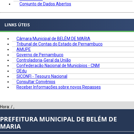
Conjunto de Dados Abertos
LINKS ÚTEIS
Câmara Municipal de BELÉM DE MARIA
Tribunal de Contas do Estado de Pernambuco
AMUPE
Governo de Pernambuco
Controladoria-Geral da União
Confederação Nacional de Municípios - CNM
QEdu
SICONFI - Tesouro Nacional
Consultar Convênios
Receber Informações sobre novos Repasses
Hora:
/
,
PREFEITURA MUNICIPAL DE BELÉM DE
MARIA