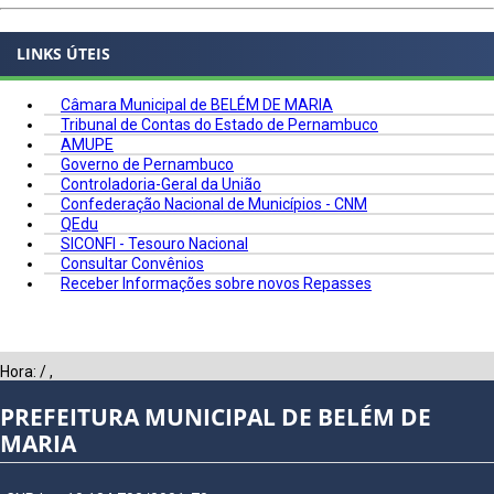
LINKS ÚTEIS
Câmara Municipal de BELÉM DE MARIA
Tribunal de Contas do Estado de Pernambuco
AMUPE
Governo de Pernambuco
Controladoria-Geral da União
Confederação Nacional de Municípios - CNM
QEdu
SICONFI - Tesouro Nacional
Consultar Convênios
Receber Informações sobre novos Repasses
Hora:
/
,
PREFEITURA MUNICIPAL DE BELÉM DE
MARIA