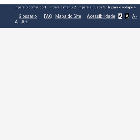
Ir para o conteúdo
1
Ir para o menu
2
Ir para a busca
3
Ir para o rodapé
4
Glossário
FAQ
Mapa do Site
Acessibilidade
A
A
A-
A+
A