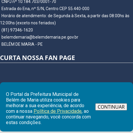
CNPJ nº 10.184.703/0001-70
Estrada do Ena, nº S/N, Centro CEP 55.440-000
Horário de atendimento: de Segunda à Sexta, a partir das 08:00hs às
12:00hs (exceto nos feriados)
(81) 97346-1620
belemdemaria@belemdemaria.pe.gov.br
BELÉM DE MARIA - PE
CURTA NOSSA FAN PAGE
O Portal da Prefeitura Municipal de
Belém de Maria utiliza cookies para
melhorar a sua experiência, de acordo
CONTINUAR
com a nossa
Política de Privacidade
, ao
continuar navegando, você concorda com
Ir para
estas condições.
© Copyright 2026 Prefeitura Municipal de BELÉM DE MARIA | Todos os
direitos reservados