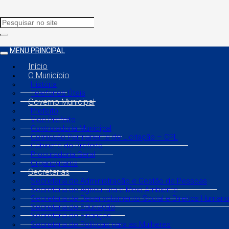
MENU PRINCIPAL
Início
O Município
História
Telefones Úteis
Governo Municipal
Prefeito
Vice Prefeito
Controladoria Municipal
Comissão Permanente de Licitação – CPL
Gabinete do Prefeito
Procuradoria Geral
Organograma
Secretarias
Secretaria de Administração e Gestão de Pessoas
Secretaria de Agricultura e Meio Ambiente
Secretaria de Desenvolvimento Social e Direitos Human
Secretaria de Educação
Secretaria de Finanças
Secretaria de Políticas para as Mulheres