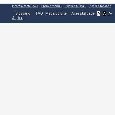
Ir para o conteúdo
1
Ir para o menu
2
Ir para a busca
3
Ir para o rodapé
4
Glossário
FAQ
Mapa do Site
Acessibilidade
A
A
A-
A+
A