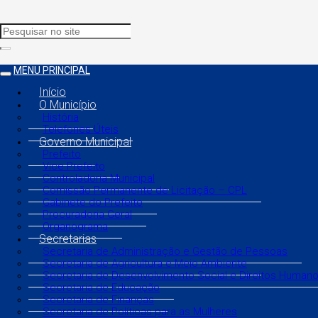
MENU PRINCIPAL
Início
O Município
História
Telefones Úteis
Governo Municipal
Prefeito
Vice Prefeito
Controladoria Municipal
Comissão Permanente de Licitação – CPL
Gabinete do Prefeito
Procuradoria Geral
Organograma
Secretarias
Secretaria de Administração e Gestão de Pessoas
Secretaria de Agricultura e Meio Ambiente
Secretaria de Desenvolvimento Social e Direitos Human
Secretaria de Educação
Secretaria de Finanças
Secretaria de Políticas para as Mulheres