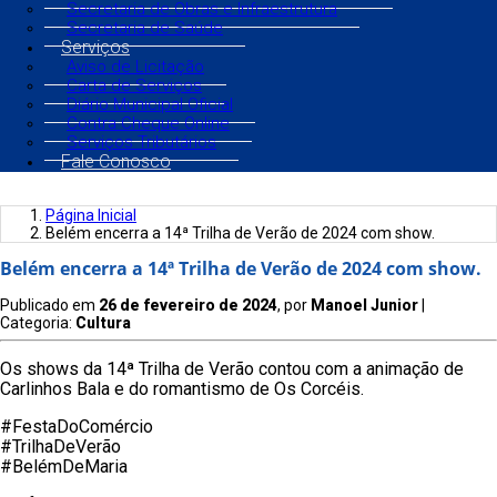
Secretaria de Obras e Infraestrutura
Secretaria de Saúde
Serviços
Aviso de Licitação
Carta de Serviços
Diário Municipal Oficial
Contra Cheque Online
Serviços Tributários
Fale Conosco
Página Inicial
Belém encerra a 14ª Trilha de Verão de 2024 com show.
Belém encerra a 14ª Trilha de Verão de 2024 com show.
Publicado em
26 de fevereiro de 2024
, por
Manoel Junior
|
Categoria:
Cultura
Os shows da 14ª Trilha de Verão contou com a animação de
Carlinhos Bala e do romantismo de Os Corcéis.
#FestaDoComércio
#TrilhaDeVerão
#BelémDeMaria