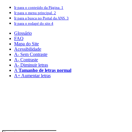
Ir para o conteúdo
da Página.
1
Ir para o menu
principal.
2
Ir para a busca
no Portal da ANS.
3
Ir para o rodapé
do site.
4
Glossário
FAQ
Mapa do Site
Acessibilidade
A
- Sem Contraste
A
- Contraste
A-
Diminuir letras
A
Tamanho de letras normal
A+
Aumentar letras