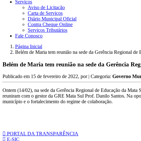
Serviços
Aviso de Licitação
Carta de Serviços
Diário Municipal Oficial
Contra Cheque Online
Serviços Tributários
Fale Conosco
Página Inicial
Belém de Maria tem reunião na sede da Gerência Regional de
Belém de Maria tem reunião na sede da Gerência Re
Publicado em
15 de fevereiro de 2022
, por
| Categoria:
Governo Mun
Ontem (14/02), na sede da Gerência Regional de Educação da Mata Sul,
reuniram com o gestor da GRE Mata Sul Prof. Danilo Santos. Na opor
município e o fortalecimento do regime de colaboração.
PORTAL DA TRANSPARÊNCIA
E-SIC