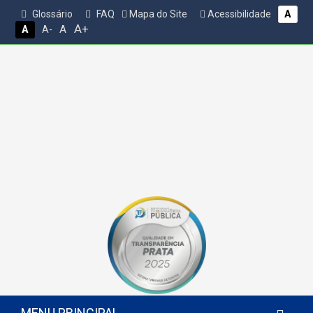
Glossário
FAQ
Mapa do Site
Acessibilidade
A
A+
A
A
A-
MENU PRINCIPAL