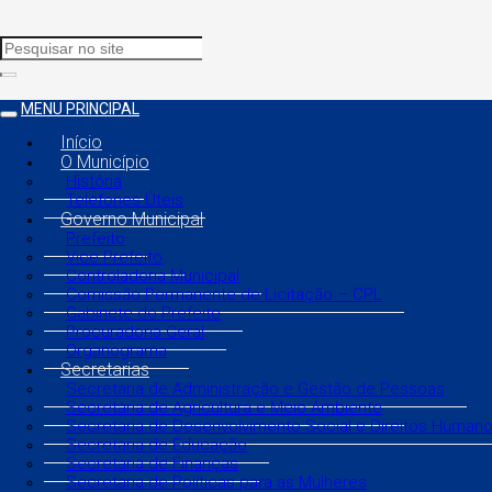
MENU PRINCIPAL
Início
O Município
História
Telefones Úteis
Governo Municipal
Prefeito
Vice Prefeito
Controladoria Municipal
Comissão Permanente de Licitação – CPL
Gabinete do Prefeito
Procuradoria Geral
Organograma
Secretarias
Secretaria de Administração e Gestão de Pessoas
Secretaria de Agricultura e Meio Ambiente
Secretaria de Desenvolvimento Social e Direitos Human
Secretaria de Educação
Secretaria de Finanças
Secretaria de Políticas para as Mulheres