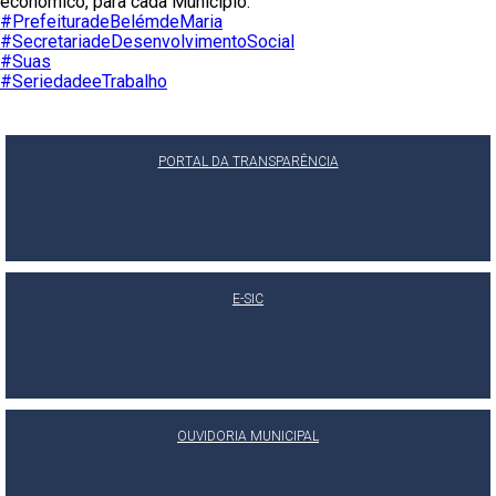
econômico, para cada Município.
#PrefeituradeBelémdeMaria
#SecretariadeDesenvolvimentoSocial
#Suas
#SeriedadeeTrabalho
PORTAL DA TRANSPARÊNCIA
E-SIC
OUVIDORIA MUNICIPAL