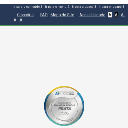
Ir para o conteúdo
1
Ir para o menu
2
Ir para a busca
3
Ir para o rodapé
4
Glossário
FAQ
Mapa do Site
Acessibilidade
A
A
A-
A+
A