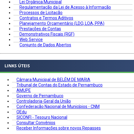
Lei Orgânica Municipal
Regulamentação da Lei de Acesso à Informação
Processos de Licitação
Contratos e Termos Aditivos
Planejamento Orçamentário (LDO, LOA, PPA)
Prestações de Contas
Demonstrativos Fiscais (RGF)
Web Service
Conjunto de Dados Abertos
LINKS ÚTEIS
Câmara Municipal de BELÉM DE MARIA
Tribunal de Contas do Estado de Pernambuco
AMUPE
Governo de Pernambuco
Controladoria-Geral da União
Confederação Nacional de Municípios - CNM
QEdu
SICONFI - Tesouro Nacional
Consultar Convênios
Receber Informações sobre novos Repasses