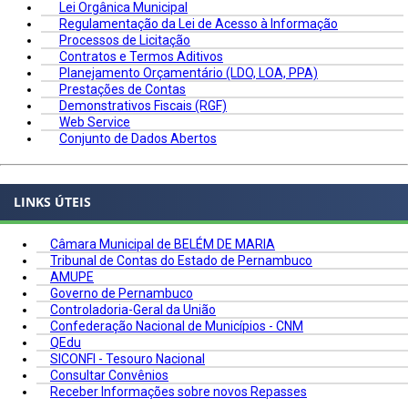
Lei Orgânica Municipal
Regulamentação da Lei de Acesso à Informação
Processos de Licitação
Contratos e Termos Aditivos
Planejamento Orçamentário (LDO, LOA, PPA)
Prestações de Contas
Demonstrativos Fiscais (RGF)
Web Service
Conjunto de Dados Abertos
LINKS ÚTEIS
Câmara Municipal de BELÉM DE MARIA
Tribunal de Contas do Estado de Pernambuco
AMUPE
Governo de Pernambuco
Controladoria-Geral da União
Confederação Nacional de Municípios - CNM
QEdu
SICONFI - Tesouro Nacional
Consultar Convênios
Receber Informações sobre novos Repasses