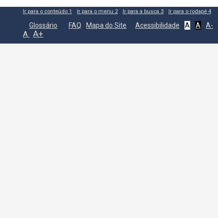
Ir para o conteúdo
1
Ir para o menu
2
Ir para a busca
3
Ir para o rodapé
4
Glossário
FAQ
Mapa do Site
Acessibilidade
A
A
A-
A+
A