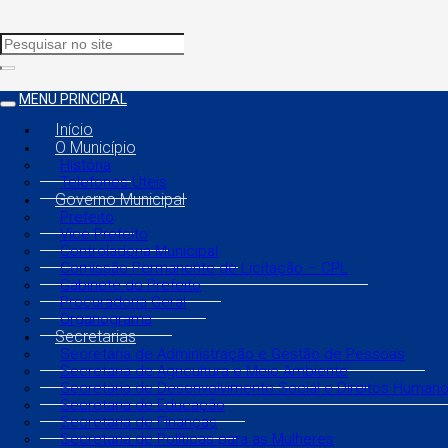
MENU PRINCIPAL
Início
O Município
História
Telefones Úteis
Governo Municipal
Prefeito
Vice Prefeito
Controladoria Municipal
Comissão Permanente de Licitação – CPL
Gabinete do Prefeito
Procuradoria Geral
Organograma
Secretarias
Secretaria de Administração e Gestão de Pessoas
Secretaria de Agricultura e Meio Ambiente
Secretaria de Desenvolvimento Social e Direitos Human
Secretaria de Educação
Secretaria de Finanças
Secretaria de Políticas para as Mulheres