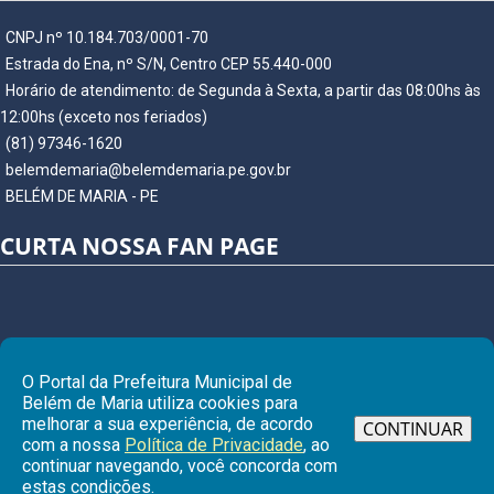
CNPJ nº 10.184.703/0001-70
Estrada do Ena, nº S/N, Centro CEP 55.440-000
Horário de atendimento: de Segunda à Sexta, a partir das 08:00hs às
12:00hs (exceto nos feriados)
(81) 97346-1620
belemdemaria@belemdemaria.pe.gov.br
BELÉM DE MARIA - PE
CURTA NOSSA FAN PAGE
O Portal da Prefeitura Municipal de
Belém de Maria utiliza cookies para
melhorar a sua experiência, de acordo
CONTINUAR
com a nossa
Política de Privacidade
, ao
continuar navegando, você concorda com
Ir para
estas condições.