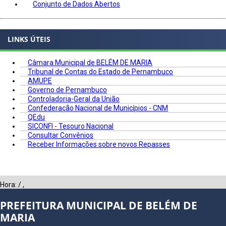
Conjunto de Dados Abertos
LINKS ÚTEIS
Câmara Municipal de BELÉM DE MARIA
Tribunal de Contas do Estado de Pernambuco
AMUPE
Governo de Pernambuco
Controladoria-Geral da União
Confederação Nacional de Municípios - CNM
QEdu
SICONFI - Tesouro Nacional
Consultar Convênios
Receber Informações sobre novos Repasses
Hora:
/
,
PREFEITURA MUNICIPAL DE BELÉM DE
MARIA