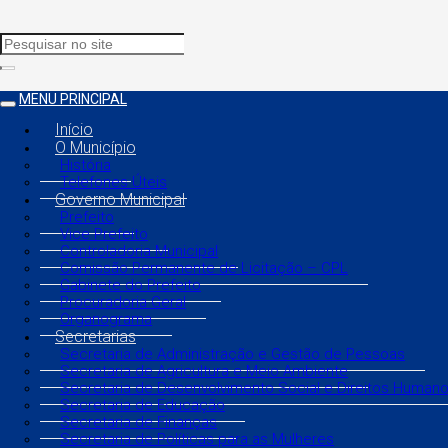
MENU PRINCIPAL
Início
O Município
História
Telefones Úteis
Governo Municipal
Prefeito
Vice Prefeito
Controladoria Municipal
Comissão Permanente de Licitação – CPL
Gabinete do Prefeito
Procuradoria Geral
Organograma
Secretarias
Secretaria de Administração e Gestão de Pessoas
Secretaria de Agricultura e Meio Ambiente
Secretaria de Desenvolvimento Social e Direitos Human
Secretaria de Educação
Secretaria de Finanças
Secretaria de Políticas para as Mulheres