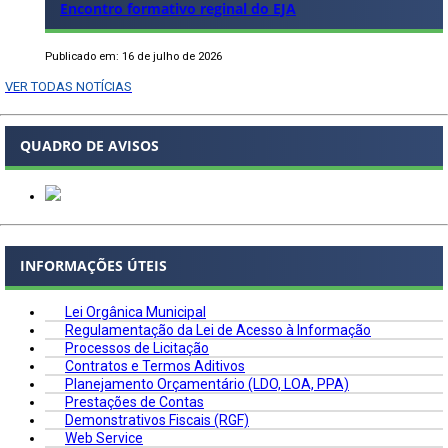
Encontro formativo reginal do EJA
Publicado em: 16 de julho de 2026
VER TODAS NOTÍCIAS
QUADRO DE AVISOS
INFORMAÇÕES ÚTEIS
Lei Orgânica Municipal
Regulamentação da Lei de Acesso à Informação
Processos de Licitação
Contratos e Termos Aditivos
Planejamento Orçamentário (LDO, LOA, PPA)
Prestações de Contas
Demonstrativos Fiscais (RGF)
Web Service