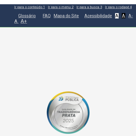
Ir para o conteúdo
1
Ir para o menu
2
Ir para a busca
3
Ir para o rodapé
4
Glossário
FAQ
Mapa do Site
Acessibilidade
A
A
A-
A+
A