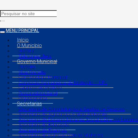
MENU PRINCIPAL
Início
O Município
História
Telefones Úteis
Governo Municipal
Prefeito
Vice Prefeito
Controladoria Municipal
Comissão Permanente de Licitação – CPL
Gabinete do Prefeito
Procuradoria Geral
Organograma
Secretarias
Secretaria de Administração e Gestão de Pessoas
Secretaria de Agricultura e Meio Ambiente
Secretaria de Desenvolvimento Social e Direitos Human
Secretaria de Educação
Secretaria de Finanças
Secretaria de Políticas para as Mulheres