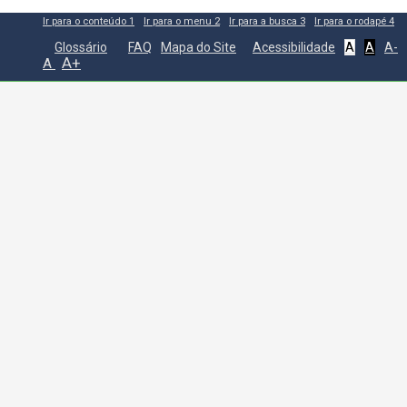
Ir para o conteúdo
1
Ir para o menu
2
Ir para a busca
3
Ir para o rodapé
4
Glossário
FAQ
Mapa do Site
Acessibilidade
A
A
A-
A+
A