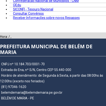
Confederação Nacional de Municípios - CNM
QEdu
SICONFI - Tesouro Nacional
Consultar Convênios
Receber Informações sobre novos Repasses
Hora:
/
,
PREFEITURA MUNICIPAL DE BELÉM DE
MARIA
CNPJ nº 10.184.703/0001-70
Estrada do Ena, nº S/N, Centro CEP 55.440-000
Horário de atendimento: de Segunda à Sexta, a partir das 08:00hs às
12:00hs (exceto nos feriados)
(81) 97346-1620
belemdemaria@belemdemaria.pe.gov.br
BELÉM DE MARIA - PE