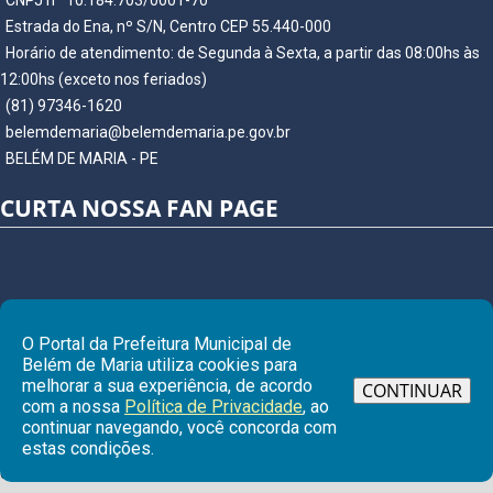
CNPJ nº 10.184.703/0001-70
Estrada do Ena, nº S/N, Centro CEP 55.440-000
Horário de atendimento: de Segunda à Sexta, a partir das 08:00hs às
12:00hs (exceto nos feriados)
(81) 97346-1620
belemdemaria@belemdemaria.pe.gov.br
BELÉM DE MARIA - PE
CURTA NOSSA FAN PAGE
O Portal da Prefeitura Municipal de
Belém de Maria utiliza cookies para
melhorar a sua experiência, de acordo
CONTINUAR
com a nossa
Política de Privacidade
, ao
continuar navegando, você concorda com
Ir para
estas condições.
© Copyright 2026 Prefeitura Municipal de BELÉM DE MARIA | Todos os
direitos reservados