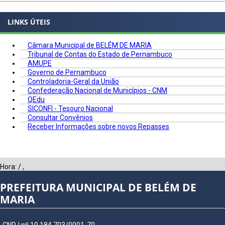
LINKS ÚTEIS
Câmara Municipal de BELÉM DE MARIA
Tribunal de Contas do Estado de Pernambuco
AMUPE
Governo de Pernambuco
Controladoria-Geral da União
Confederação Nacional de Municípios - CNM
QEdu
SICONFI - Tesouro Nacional
Consultar Convênios
Receber Informações sobre novos Repasses
Hora:
/
,
PREFEITURA MUNICIPAL DE BELÉM DE
MARIA