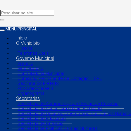
MENU PRINCIPAL
Início
O Município
História
Telefones Úteis
Governo Municipal
Prefeito
Vice Prefeito
Controladoria Municipal
Comissão Permanente de Licitação – CPL
Gabinete do Prefeito
Procuradoria Geral
Organograma
Secretarias
Secretaria de Administração e Gestão de Pessoas
Secretaria de Agricultura e Meio Ambiente
Secretaria de Desenvolvimento Social e Direitos Human
Secretaria de Educação
Secretaria de Finanças
Secretaria de Políticas para as Mulheres