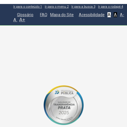
Ir para o conteúdo
1
Ir para o menu
2
Ir para a busca
3
Ir para o rodapé
4
Glossário
FAQ
Mapa do Site
Acessibilidade
A
A
A-
A+
A