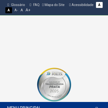
Glossário
FAQ
Mapa do Site
Acessibilidade
A
A+
A
A
A-
MENU PRINCIPAL