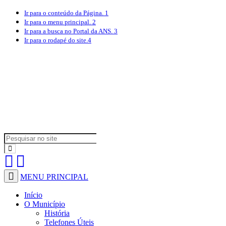
Ir para o conteúdo
da Página.
1
Ir para o menu
principal.
2
Ir para a busca
no Portal da ANS.
3
Ir para o rodapé
do site.
4
MENU PRINCIPAL
Início
O Município
História
Telefones Úteis