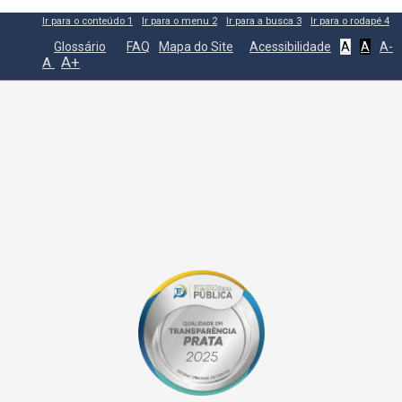
Ir para o conteúdo
1
Ir para o menu
2
Ir para a busca
3
Ir para o rodapé
4
Glossário
FAQ
Mapa do Site
Acessibilidade
A
A
A-
A+
A