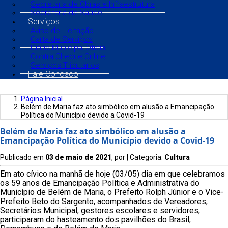
Secretaria de Obras e Infraestrutura
Secretaria de Saúde
Serviços
Aviso de Licitação
Carta de Serviços
Diário Municipal Oficial
Contra Cheque Online
Serviços Tributários
Fale Conosco
Página Inicial
Belém de Maria faz ato simbólico em alusão a Emancipação
Política do Município devido a Covid-19
Belém de Maria faz ato simbólico em alusão a
Emancipação Política do Município devido a Covid-19
Publicado em
03 de maio de 2021
, por
| Categoria:
Cultura
Em ato cívico na manhã de hoje (03/05) dia em que celebramos
os 59 anos de Emancipação Política e Administrativa do
Município de Belém de Maria, o Prefeito Rolph Júnior e o Vice-
Prefeito Beto do Sargento, acompanhados de Vereadores,
Secretários Municipal, gestores escolares e servidores,
participaram do hasteamento dos pavilhões do Brasil,