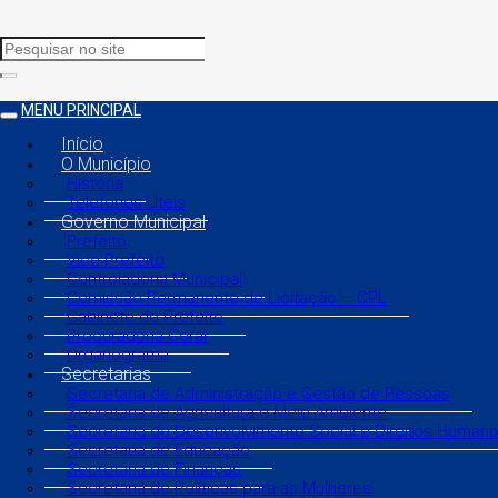
MENU PRINCIPAL
Início
O Município
História
Telefones Úteis
Governo Municipal
Prefeito
Vice Prefeito
Controladoria Municipal
Comissão Permanente de Licitação – CPL
Gabinete do Prefeito
Procuradoria Geral
Organograma
Secretarias
Secretaria de Administração e Gestão de Pessoas
Secretaria de Agricultura e Meio Ambiente
Secretaria de Desenvolvimento Social e Direitos Human
Secretaria de Educação
Secretaria de Finanças
Secretaria de Políticas para as Mulheres