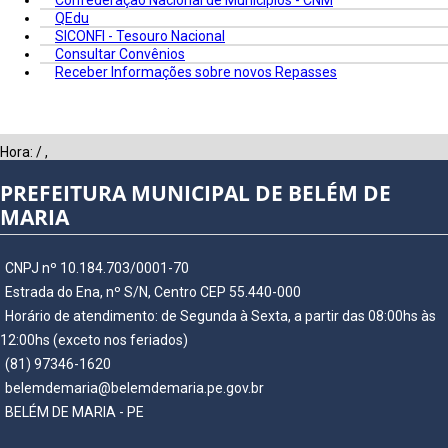
Confederação Nacional de Municípios - CNM
QEdu
SICONFI - Tesouro Nacional
Consultar Convênios
Receber Informações sobre novos Repasses
Hora:
/
,
PREFEITURA MUNICIPAL DE BELÉM DE
MARIA
CNPJ nº 10.184.703/0001-70
Estrada do Ena, nº S/N, Centro CEP 55.440-000
Horário de atendimento: de Segunda à Sexta, a partir das 08:00hs às
12:00hs (exceto nos feriados)
(81) 97346-1620
belemdemaria@belemdemaria.pe.gov.br
BELÉM DE MARIA - PE