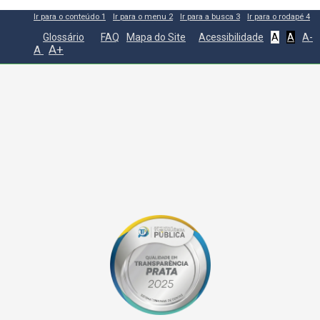
Ir para o conteúdo
1
Ir para o menu
2
Ir para a busca
3
Ir para o rodapé
4
Glossário
FAQ
Mapa do Site
Acessibilidade
A
A
A-
A+
A