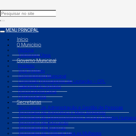
MENU PRINCIPAL
Início
O Município
História
Telefones Úteis
Governo Municipal
Prefeito
Vice Prefeito
Controladoria Municipal
Comissão Permanente de Licitação – CPL
Gabinete do Prefeito
Procuradoria Geral
Organograma
Secretarias
Secretaria de Administração e Gestão de Pessoas
Secretaria de Agricultura e Meio Ambiente
Secretaria de Desenvolvimento Social e Direitos Human
Secretaria de Educação
Secretaria de Finanças
Secretaria de Políticas para as Mulheres