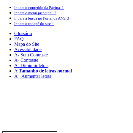
Ir para o conteúdo
da Página.
1
Ir para o menu
principal.
2
Ir para a busca
no Portal da ANS.
3
Ir para o rodapé
do site.
4
Glossário
FAQ
Mapa do Site
Acessibilidade
A
- Sem Contraste
A
- Contraste
A-
Diminuir letras
A
Tamanho de letras normal
A+
Aumentar letras