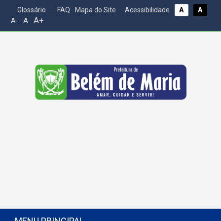
Glossário
FAQ
Mapa do Site
Acessibilidade
A
A
A+
A
A-
MENU PRINCIPAL