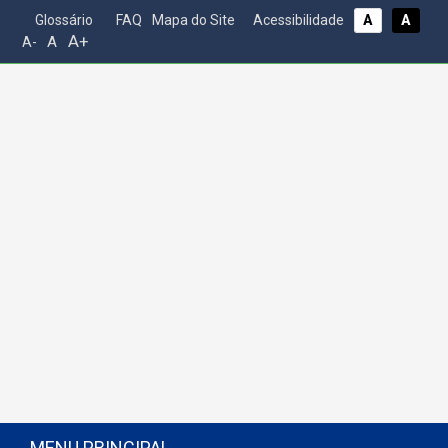
Glossário
FAQ
Mapa do Site
Acessibilidade
A
A
A+
A
A-
MENU PRINCIPAL