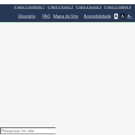
Ir para o conteúdo
1
Ir para o menu
2
Ir para a busca
3
Ir para o rodapé
4
Glossário
FAQ
Mapa do Site
Acessibilidade
A
A
A-