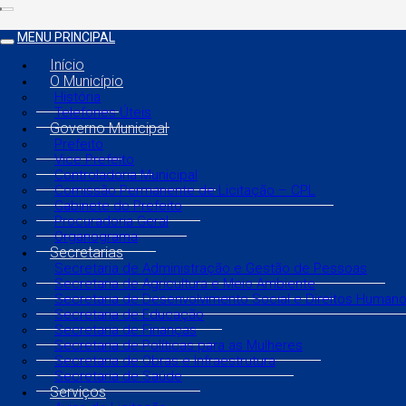
MENU PRINCIPAL
Início
O Município
História
Telefones Úteis
Governo Municipal
Prefeito
Vice Prefeito
Controladoria Municipal
Comissão Permanente de Licitação – CPL
Gabinete do Prefeito
Procuradoria Geral
Organograma
Secretarias
Secretaria de Administração e Gestão de Pessoas
Secretaria de Agricultura e Meio Ambiente
Secretaria de Desenvolvimento Social e Direitos Human
Secretaria de Educação
Secretaria de Finanças
Secretaria de Políticas para as Mulheres
Secretaria de Obras e Infraestrutura
Secretaria de Saúde
Serviços