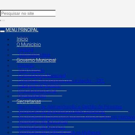
MENU PRINCIPAL
Início
O Município
História
Telefones Úteis
Governo Municipal
Prefeito
Vice Prefeito
Controladoria Municipal
Comissão Permanente de Licitação – CPL
Gabinete do Prefeito
Procuradoria Geral
Organograma
Secretarias
Secretaria de Administração e Gestão de Pessoas
Secretaria de Agricultura e Meio Ambiente
Secretaria de Desenvolvimento Social e Direitos Human
Secretaria de Educação
Secretaria de Finanças
Secretaria de Políticas para as Mulheres