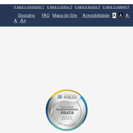
Ir para o conteúdo
1
Ir para o menu
2
Ir para a busca
3
Ir para o rodapé
4
Glossário
FAQ
Mapa do Site
Acessibilidade
A
A
A-
A+
A