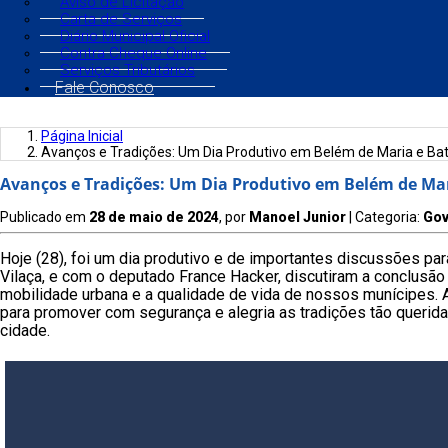
Aviso de Licitação
Carta de Serviços
Diário Municipal Oficial
Contra Cheque Online
Serviços Tributários
Fale Conosco
Página Inicial
Avanços e Tradições: Um Dia Produtivo em Belém de Maria e Bat
Avanços e Tradições: Um Dia Produtivo em Belém de Mar
Publicado em
28 de maio de 2024
, por
Manoel Junior
| Categoria:
Gov
Hoje (28), foi um dia produtivo e de importantes discussões par
Vilaça, e com o deputado France Hacker, discutiram a conclusão
mobilidade urbana e a qualidade de vida de nossos munícipes. 
para promover com segurança e alegria as tradições tão queri
cidade.