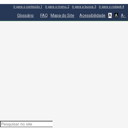
Ir para o conteúdo
1
Ir para o menu
2
Ir para a busca
3
Ir para o rodapé
4
Glossário
FAQ
Mapa do Site
Acessibilidade
A
A
A-