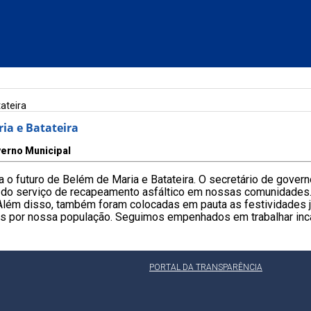
ateira
ia e Batateira
erno Municipal
a o futuro de Belém de Maria e Batateira. O secretário de govern
 do serviço de recapeamento asfáltico em nossas comunidades. E
Além disso, também foram colocadas em pauta as festividades ju
das por nossa população. Seguimos empenhados em trabalhar in
PORTAL DA TRANSPARÊNCIA