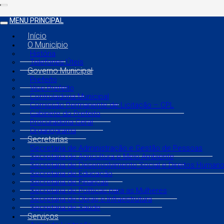
MENU PRINCIPAL
Início
O Município
História
Telefones Úteis
Governo Municipal
Prefeito
Vice Prefeito
Controladoria Municipal
Comissão Permanente de Licitação – CPL
Gabinete do Prefeito
Procuradoria Geral
Organograma
Secretarias
Secretaria de Administração e Gestão de Pessoas
Secretaria de Agricultura e Meio Ambiente
Secretaria de Desenvolvimento Social e Direitos Human
Secretaria de Educação
Secretaria de Finanças
Secretaria de Políticas para as Mulheres
Secretaria de Obras e Infraestrutura
Secretaria de Saúde
Serviços